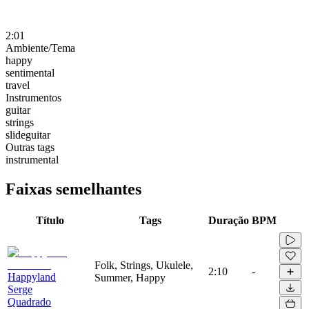
2:01
Ambiente/Tema
happy
sentimental
travel
Instrumentos
guitar
strings
slideguitar
Outras tags
instrumental
Faixas semelhantes
Título
Tags
Duração
BPM
Folk, Strings, Ukulele,
2:10
-
Happyland
Summer, Happy
Serge
Quadrado