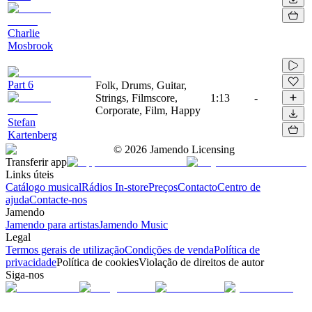
Charlie
Mosbrook
Part 6
Folk, Drums, Guitar,
Strings, Filmscore,
1:13
-
Corporate, Film, Happy
Stefan
Kartenberg
©
2026
Jamendo Licensing
Transferir app
Links úteis
Catálogo musical
Rádios In-store
Preços
Contacto
Centro de
ajuda
Contacte-nos
Jamendo
Jamendo para artistas
Jamendo Music
Legal
Termos gerais de utilização
Condições de venda
Política de
privacidade
Política de cookies
Violação de direitos de autor
Siga-nos