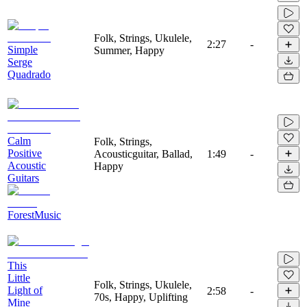
Folk, Strings, Ukulele,
2:27
-
Simple
Summer, Happy
Serge
Quadrado
Calm
Folk, Strings,
Positive
Acousticguitar, Ballad,
1:49
-
Acoustic
Happy
Guitars
ForestMusic
This
Little
Folk, Strings, Ukulele,
Light of
2:58
-
70s, Happy, Uplifting
Mine