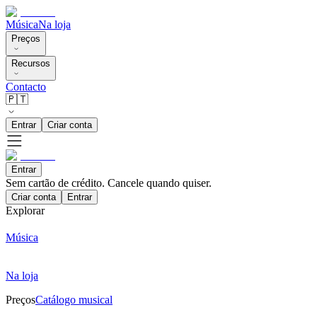
Música
Na loja
Preços
Recursos
Contacto
🇵🇹
Entrar
Criar conta
Entrar
Sem cartão de crédito. Cancele quando quiser.
Criar conta
Entrar
Explorar
Música
Na loja
Preços
Catálogo musical