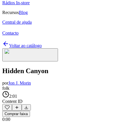
Rádios In-store
Recursos
Blog
Central de ajuda
Contacto
Voltar ao catálogo
Hidden Canyon
por
Jon J. Morin
folk
2:01
Content ID
Comprar faixa
0:00