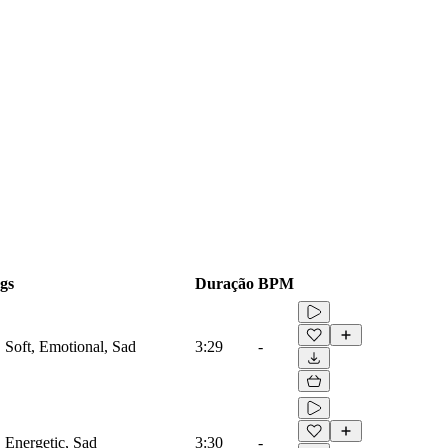
gs
Duração
BPM
, Soft, Emotional, Sad
3:29
-
, Energetic, Sad
3:30
-