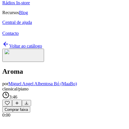
Rádios In-store
Recursos
Blog
Central de ajuda
Contacto
Voltar ao catálogo
Aroma
por
Miguel Angel Albentosa Bó (MaaBo)
classical/piano
3:46
Comprar faixa
0:00