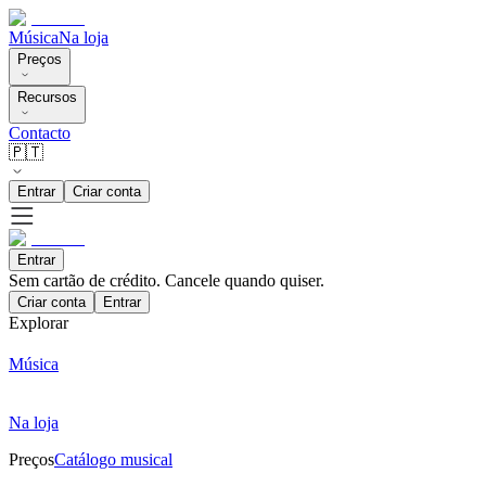
Música
Na loja
Preços
Recursos
Contacto
🇵🇹
Entrar
Criar conta
Entrar
Sem cartão de crédito. Cancele quando quiser.
Criar conta
Entrar
Explorar
Música
Na loja
Preços
Catálogo musical