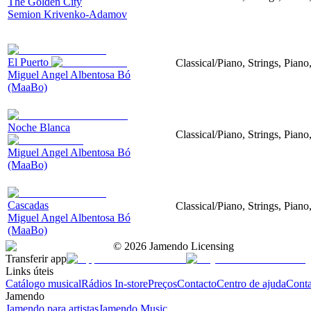
The Golden City
Semion Krivenko-Adamov
El Puerto
Classical/Piano, Strings, Piano
Miguel Angel Albentosa Bó
(MaaBo)
Noche Blanca
Classical/Piano, Strings, Pian
Miguel Angel Albentosa Bó
(MaaBo)
Cascadas
Classical/Piano, Strings, Piano
Miguel Angel Albentosa Bó
(MaaBo)
©
2026
Jamendo Licensing
Transferir app
Links úteis
Catálogo musical
Rádios In-store
Preços
Contacto
Centro de ajuda
Conta
Jamendo
Jamendo para artistas
Jamendo Music