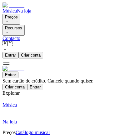
Música
Na loja
Preços
Recursos
Contacto
🇵🇹
Entrar
Criar conta
Entrar
Sem cartão de crédito. Cancele quando quiser.
Criar conta
Entrar
Explorar
Música
Na loja
Preços
Catálogo musical