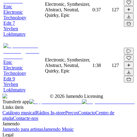
Electronic, Synthesizer,
Epic
Abstract, Neutral,
0:37
127
Electronic
Quirky, Epic
Technology
Edit 7
Yevhen
Lokhmatov
Electronic, Synthesizer,
Epic
Abstract, Neutral,
1:38
127
Electronic
Quirky, Epic
Technology
Edit 9
Yevhen
Lokhmatov
©
2026
Jamendo Licensing
Transferir app
Links úteis
Catálogo musical
Rádios In-store
Preços
Contacto
Centro de
ajuda
Contacte-nos
Jamendo
Jamendo para artistas
Jamendo Music
Legal