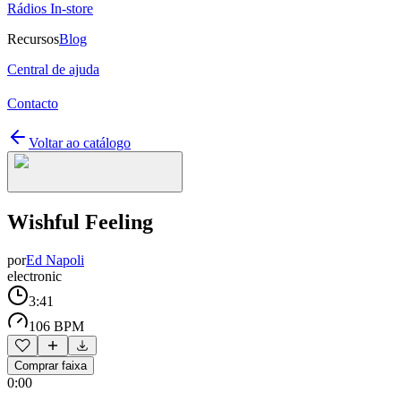
Rádios In-store
Recursos
Blog
Central de ajuda
Contacto
Voltar ao catálogo
Wishful Feeling
por
Ed Napoli
electronic
3:41
106 BPM
Comprar faixa
0:00