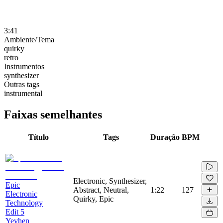
3:41
Ambiente/Tema
quirky
retro
Instrumentos
synthesizer
Outras tags
instrumental
Faixas semelhantes
Título
Tags
Duração
BPM
Electronic, Synthesizer,
Epic
Abstract, Neutral,
1:22
127
Electronic
Quirky, Epic
Technology
Edit 5
Yevhen