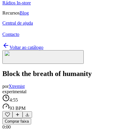
Rádios In-store
Recursos
Blog
Central de ajuda
Contacto
Voltar ao catálogo
Block the breath of humanity
por
Xtremist
experimental
4:55
93 BPM
Comprar faixa
0:00