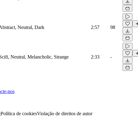
Abstract, Neutral, Dark
2:57
98
Scifi, Neutral, Melancholic, Strange
2:33
-
cte-nos
e
Política de cookies
Violação de direitos de autor