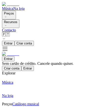
Música
Na loja
Preços
Recursos
Contacto
🇵🇹
Entrar
Criar conta
Entrar
Sem cartão de crédito. Cancele quando quiser.
Criar conta
Entrar
Explorar
Música
Na loja
Preços
Catálogo musical