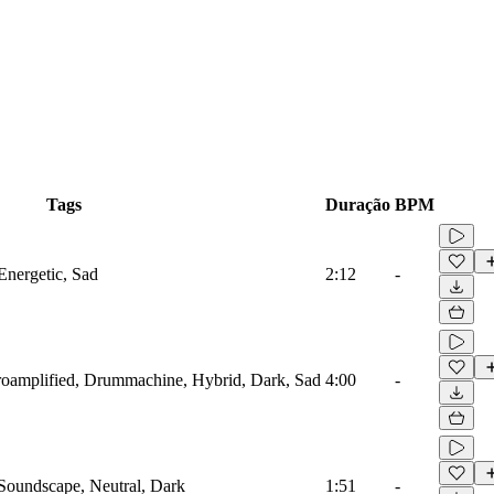
Tags
Duração
BPM
Energetic, Sad
2:12
-
troamplified, Drummachine, Hybrid, Dark, Sad
4:00
-
 Soundscape, Neutral, Dark
1:51
-