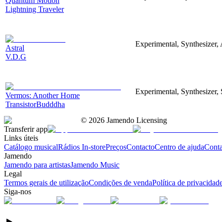
Quantum Motion
Lightning Traveler
Experimental, Synthesizer, 
Astral
V.D.G
Experimental, Synthesizer, 
Vermos: Another Home
TransistorBudddha
©
2026
Jamendo Licensing
Transferir app
Links úteis
Catálogo musical
Rádios In-store
Preços
Contacto
Centro de ajuda
Conta
Jamendo
Jamendo para artistas
Jamendo Music
Legal
Termos gerais de utilização
Condições de venda
Política de privacidad
Siga-nos