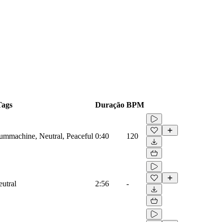
Tags
Duração
BPM
rummachine, Neutral, Peaceful
0:40
120
eutral
2:56
-