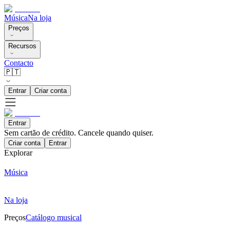
Música
Na loja
Preços
Recursos
Contacto
🇵🇹
Entrar
Criar conta
Entrar
Sem cartão de crédito. Cancele quando quiser.
Criar conta
Entrar
Explorar
Música
Na loja
Preços
Catálogo musical