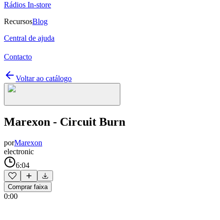
Rádios In-store
Recursos
Blog
Central de ajuda
Contacto
Voltar ao catálogo
Marexon - Circuit Burn
por
Marexon
electronic
6:04
Comprar faixa
0:00