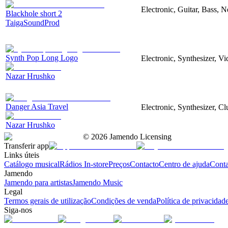
Electronic, Guitar, Bass, N
Blackhole short 2
TaigaSoundProd
Synth Pop Long Logo
Electronic, Synthesizer, V
Nazar Hrushko
Danger Asia Travel
Electronic, Synthesizer, Cl
Nazar Hrushko
©
2026
Jamendo Licensing
Transferir app
Links úteis
Catálogo musical
Rádios In-store
Preços
Contacto
Centro de ajuda
Conta
Jamendo
Jamendo para artistas
Jamendo Music
Legal
Termos gerais de utilização
Condições de venda
Política de privacidad
Siga-nos