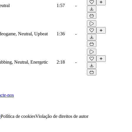
eutral
1:57
-
ideogame, Neutral, Upbeat
1:36
-
ubbing, Neutral, Energetic
2:18
-
cte-nos
e
Política de cookies
Violação de direitos de autor