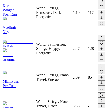
Kazakh
World, Strings,
Winged
Filmscore, Dark,
1:19
117
Foal Run
Energetic
Vladimir
Ney
World, Synthesizer,
Fi Bali
Strings, Happy,
2:47
128
Energetic
issaamer
World, Strings, Piano,
2:09
85
Travel, Energetic
Michikusa
PeriTune
World, Strings, Koto,
Travel, Urban,
3:38
-
Sketch