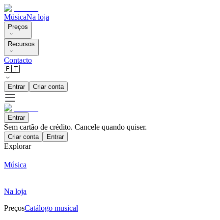
Música
Na loja
Preços
Recursos
Contacto
🇵🇹
Entrar
Criar conta
Entrar
Sem cartão de crédito. Cancele quando quiser.
Criar conta
Entrar
Explorar
Música
Na loja
Preços
Catálogo musical