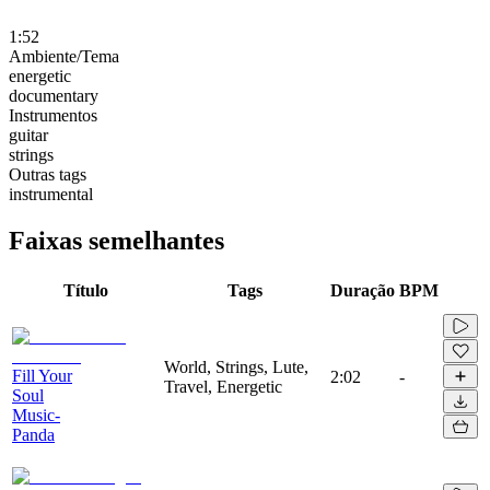
1:52
Ambiente/Tema
energetic
documentary
Instrumentos
guitar
strings
Outras tags
instrumental
Faixas semelhantes
Título
Tags
Duração
BPM
World, Strings, Lute,
Fill Your
2:02
-
Travel, Energetic
Soul
Music-
Panda