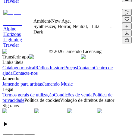
Traveler
Ambient/New Age,
Synthesizer, Horror, Neutral,
1:42
-
Alpine
Dark
Horizons
Lightning
Traveler
©
2026
Jamendo Licensing
Transferir app
Links úteis
Catálogo musical
Rádios In-store
Preços
Contacto
Centro de
ajuda
Contacte-nos
Jamendo
Jamendo para artistas
Jamendo Music
Legal
Termos gerais de utilização
Condições de venda
Política de
privacidade
Política de cookies
Violação de direitos de autor
Siga-nos