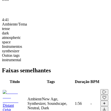
4:41
Ambiente/Tema
tense
dark
atmospheric
space
Instrumentos
synthesizer
Outras tags
instrumental
Faixas semelhantes
Título
Tags
Duração
BPM
Ambient/New Age,
Synthesizer, Soundscape,
1:56
-
Distant
Neutral, Dark
Orbit