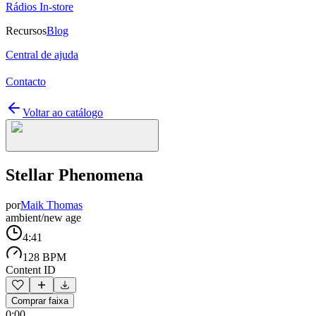
Rádios In-store
Recursos
Blog
Central de ajuda
Contacto
Voltar ao catálogo
Stellar Phenomena
por
Maik Thomas
ambient/new age
4:41
128 BPM
Content ID
Comprar faixa
0:00