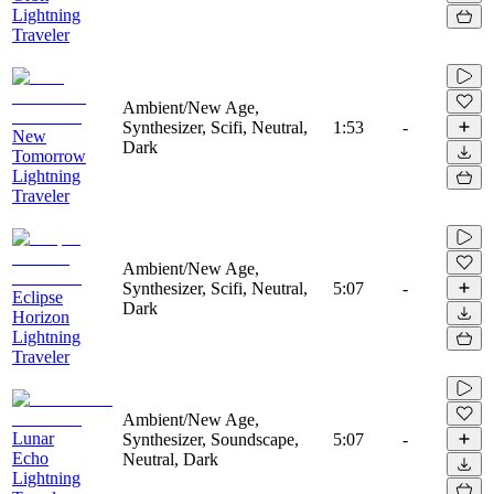
Lightning
Traveler
Ambient/New Age,
Synthesizer, Scifi, Neutral,
1:53
-
New
Dark
Tomorrow
Lightning
Traveler
Ambient/New Age,
Synthesizer, Scifi, Neutral,
5:07
-
Eclipse
Dark
Horizon
Lightning
Traveler
Ambient/New Age,
Lunar
Synthesizer, Soundscape,
5:07
-
Echo
Neutral, Dark
Lightning