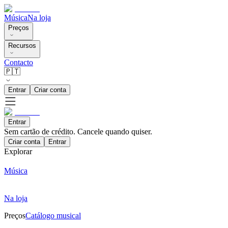
Música
Na loja
Preços
Recursos
Contacto
🇵🇹
Entrar
Criar conta
Entrar
Sem cartão de crédito. Cancele quando quiser.
Criar conta
Entrar
Explorar
Música
Na loja
Preços
Catálogo musical