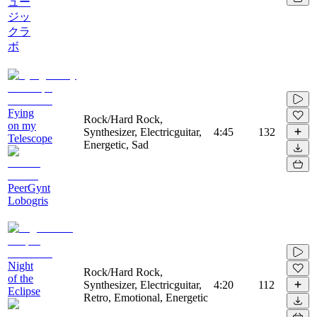
ュー
ジッ
クラ
ボ
Fying
Rock/Hard Rock,
on my
Synthesizer, Electricguitar,
4:45
132
Telescope
Energetic, Sad
PeerGynt
Lobogris
Night
Rock/Hard Rock,
of the
Synthesizer, Electricguitar,
4:20
112
Eclipse
Retro, Emotional, Energetic