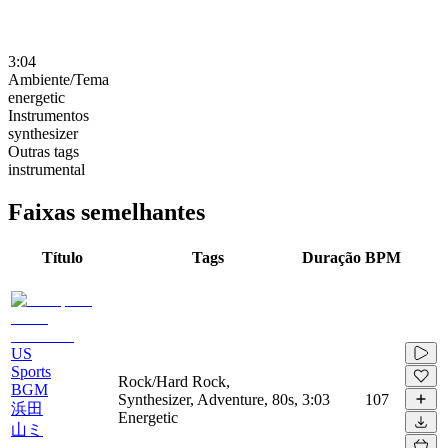
3:04
Ambiente/Tema
energetic
Instrumentos
synthesizer
Outras tags
instrumental
Faixas semelhantes
Título
Tags
Duração
BPM
US
Sports
Rock/Hard Rock,
BGM
Synthesizer, Adventure, 80s,
3:03
107
浜田
Energetic
山ミ