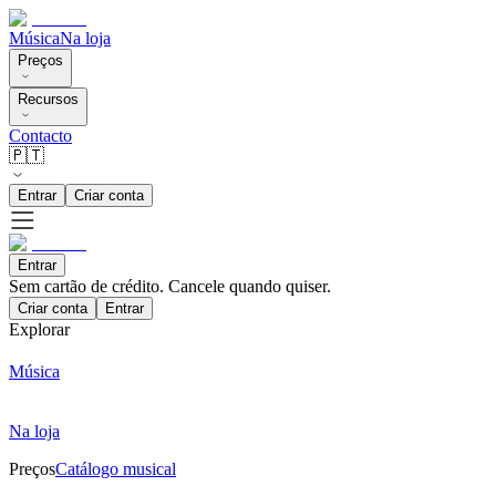
Música
Na loja
Preços
Recursos
Contacto
🇵🇹
Entrar
Criar conta
Entrar
Sem cartão de crédito. Cancele quando quiser.
Criar conta
Entrar
Explorar
Música
Na loja
Preços
Catálogo musical