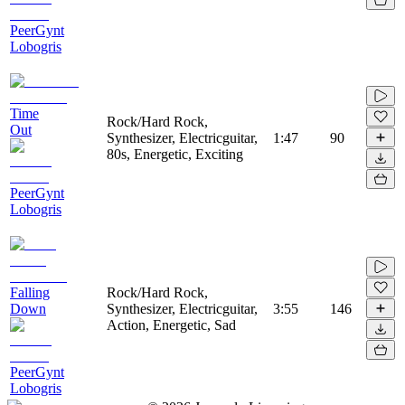
PeerGynt
Lobogris
Time
Rock/Hard Rock,
Out
Synthesizer, Electricguitar,
1:47
90
80s, Energetic, Exciting
PeerGynt
Lobogris
Falling
Rock/Hard Rock,
Down
Synthesizer, Electricguitar,
3:55
146
Action, Energetic, Sad
PeerGynt
Lobogris