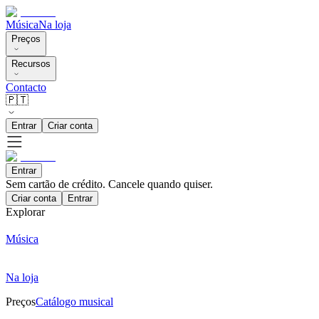
Música
Na loja
Preços
Recursos
Contacto
🇵🇹
Entrar
Criar conta
Entrar
Sem cartão de crédito. Cancele quando quiser.
Criar conta
Entrar
Explorar
Música
Na loja
Preços
Catálogo musical