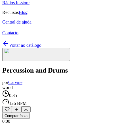
Rádios In-store
Recursos
Blog
Central de ajuda
Contacto
Voltar ao catálogo
Percussion and Drums
por
Carvine
world
0:35
126 BPM
Comprar faixa
0:00