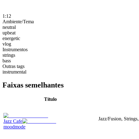
1:12
Ambiente/Tema
neutral
upbeat
energetic
vlog
Instrumentos
strings
bass
Outras tags
instrumental
Faixas semelhantes
Título
Jazz/Fusion, Strings
Jazz Cafe
moodmode