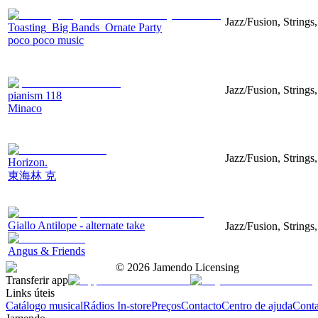
Jazz/Fusion, Strings
Toasting_Big Bands_Ornate Party
poco poco music
Jazz/Fusion, Strings
pianism 118
Minaco
Jazz/Fusion, Strings
Horizon.
東海林 克
Giallo Antilope - alternate take
Jazz/Fusion, Strings,
Angus & Friends
©
2026
Jamendo Licensing
Transferir app
Links úteis
Catálogo musical
Rádios In-store
Preços
Contacto
Centro de ajuda
Conta