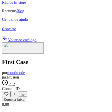
Rádios In-store
Recursos
Blog
Central de ajuda
Contacto
Voltar ao catálogo
First Case
por
moodmode
jazz/fusion
1:12
Content ID
Comprar faixa
0:00