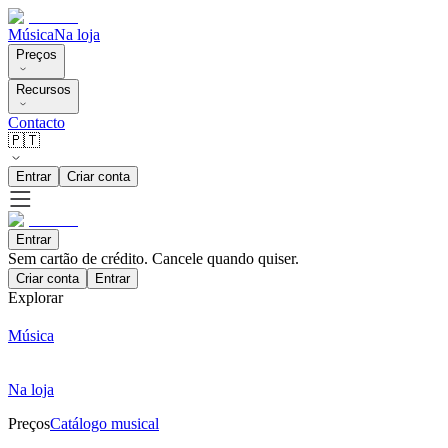
Música
Na loja
Preços
Recursos
Contacto
🇵🇹
Entrar
Criar conta
Entrar
Sem cartão de crédito. Cancele quando quiser.
Criar conta
Entrar
Explorar
Música
Na loja
Preços
Catálogo musical