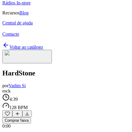
Rádios In-store
Recursos
Blog
Central de ajuda
Contacto
Voltar ao catálogo
HardStone
por
Vadim Si
rock
4:39
128 BPM
Comprar faixa
0:00