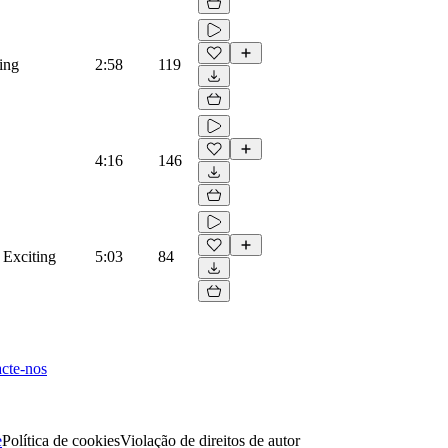
ing
2:58
119
4:16
146
 Exciting
5:03
84
cte-nos
e
Política de cookies
Violação de direitos de autor