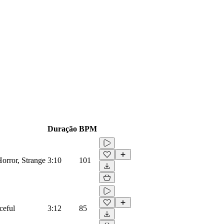
Duração
BPM
orror, Strange
3:10
101
ceful
3:12
85