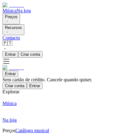
Música
Na loja
Preços
Recursos
Contacto
🇵🇹
Entrar
Criar conta
Entrar
Sem cartão de crédito. Cancele quando quiser.
Criar conta
Entrar
Explorar
Música
Na loja
Preços
Catálogo musical