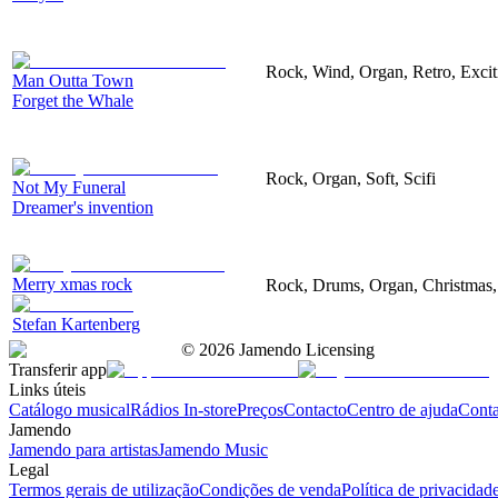
Rock, Wind, Organ, Retro, Excit
Man Outta Town
Forget the Whale
Rock, Organ, Soft, Scifi
Not My Funeral
Dreamer's invention
Merry xmas rock
Rock, Drums, Organ, Christmas,
Stefan Kartenberg
©
2026
Jamendo Licensing
Transferir app
Links úteis
Catálogo musical
Rádios In-store
Preços
Contacto
Centro de ajuda
Conta
Jamendo
Jamendo para artistas
Jamendo Music
Legal
Termos gerais de utilização
Condições de venda
Política de privacidad