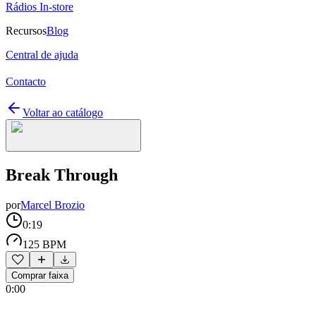
Rádios In-store
Recursos
Blog
Central de ajuda
Contacto
Voltar ao catálogo
Break Through
por
Marcel Brozio
0:19
125 BPM
Comprar faixa
0:00