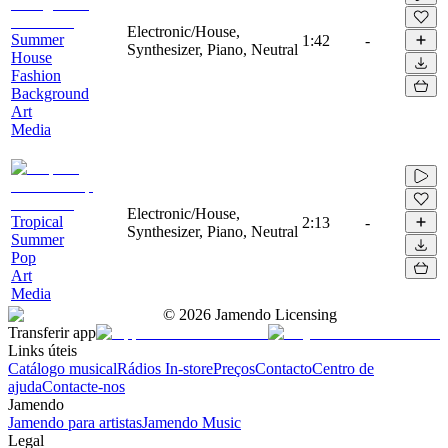
Electronic/House,
Summer
1:42
-
Synthesizer, Piano, Neutral
House
Fashion
Background
Art
Media
Electronic/House,
Tropical
2:13
-
Synthesizer, Piano, Neutral
Summer
Pop
Art
Media
©
2026
Jamendo Licensing
Transferir app
Links úteis
Catálogo musical
Rádios In-store
Preços
Contacto
Centro de
ajuda
Contacte-nos
Jamendo
Jamendo para artistas
Jamendo Music
Legal