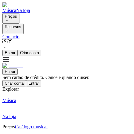
Música
Na loja
Preços
Recursos
Contacto
🇵🇹
Entrar
Criar conta
Entrar
Sem cartão de crédito. Cancele quando quiser.
Criar conta
Entrar
Explorar
Música
Na loja
Preços
Catálogo musical