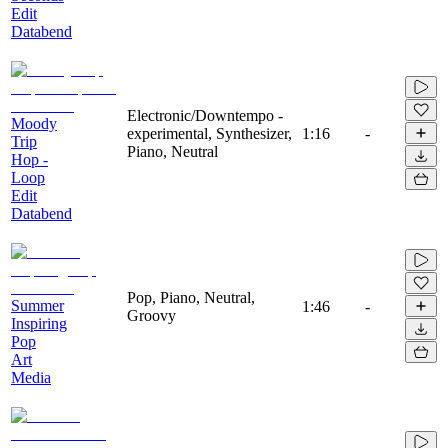
Edit
Databend
Electronic/Downtempo -
Moody
experimental, Synthesizer,
1:16
-
Trip
Piano, Neutral
Hop -
Loop
Edit
Databend
Pop, Piano, Neutral,
Summer
1:46
-
Groovy
Inspiring
Pop
Art
Media