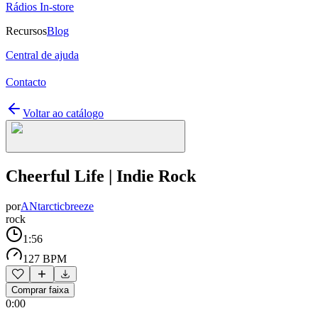
Rádios In-store
Recursos
Blog
Central de ajuda
Contacto
Voltar ao catálogo
Cheerful Life | Indie Rock
por
ANtarcticbreeze
rock
1:56
127 BPM
Comprar faixa
0:00