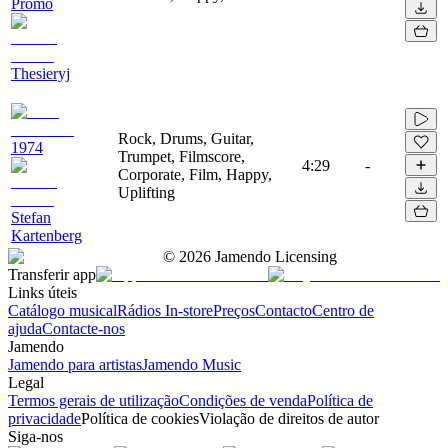
Promo
Thesieryj
Rock, Drums, Guitar,
1974
Trumpet, Filmscore,
4:29
-
Corporate, Film, Happy,
Uplifting
Stefan
Kartenberg
©
2026
Jamendo Licensing
Transferir app
Links úteis
Catálogo musical
Rádios In-store
Preços
Contacto
Centro de
ajuda
Contacte-nos
Jamendo
Jamendo para artistas
Jamendo Music
Legal
Termos gerais de utilização
Condições de venda
Política de
privacidade
Política de cookies
Violação de direitos de autor
Siga-nos