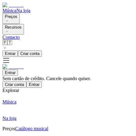
Música
Na loja
Preços
Recursos
Contacto
🇵🇹
Entrar
Criar conta
Entrar
Sem cartão de crédito. Cancele quando quiser.
Criar conta
Entrar
Explorar
Música
Na loja
Preços
Catálogo musical