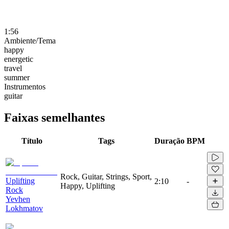
1:56
Ambiente/Tema
happy
energetic
travel
summer
Instrumentos
guitar
Faixas semelhantes
Título
Tags
Duração
BPM
Rock, Guitar, Strings, Sport,
Uplifting
2:10
-
Happy, Uplifting
Rock
Yevhen
Lokhmatov