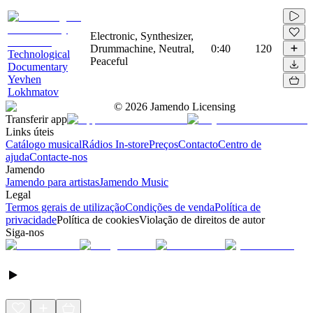
Electronic, Synthesizer,
Drummachine, Neutral,
0:40
120
Technological
Peaceful
Documentary
Yevhen
Lokhmatov
©
2026
Jamendo Licensing
Transferir app
Links úteis
Catálogo musical
Rádios In-store
Preços
Contacto
Centro de
ajuda
Contacte-nos
Jamendo
Jamendo para artistas
Jamendo Music
Legal
Termos gerais de utilização
Condições de venda
Política de
privacidade
Política de cookies
Violação de direitos de autor
Siga-nos