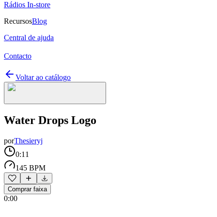
Rádios In-store
Recursos
Blog
Central de ajuda
Contacto
Voltar ao catálogo
Water Drops Logo
por
Thesieryj
0:11
145 BPM
Comprar faixa
0:00