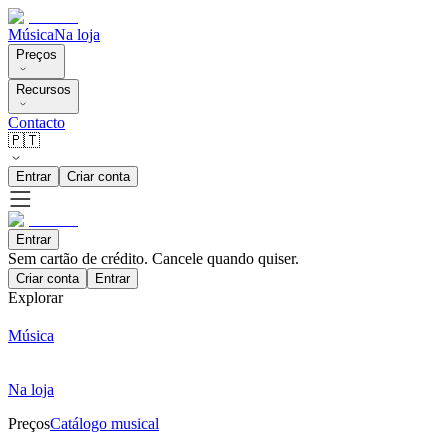
Música
Na loja
Preços
Recursos
Contacto
🇵🇹
Entrar
Criar conta
Entrar
Sem cartão de crédito. Cancele quando quiser.
Criar conta
Entrar
Explorar
Música
Na loja
Preços
Catálogo musical