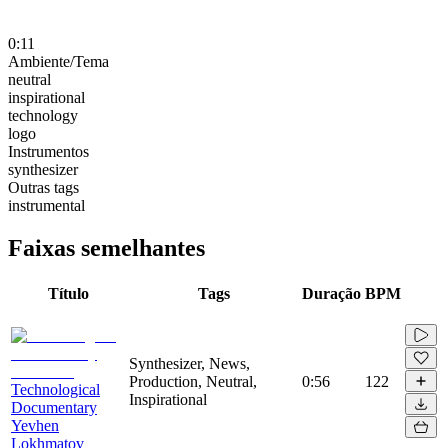
0:11
Ambiente/Tema
neutral
inspirational
technology
logo
Instrumentos
synthesizer
Outras tags
instrumental
Faixas semelhantes
Título
Tags
Duração
BPM
Synthesizer, News,
Production, Neutral,
0:56
122
Technological
Inspirational
Documentary
Yevhen
Lokhmatov