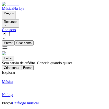
Música
Na loja
Preços
Recursos
Contacto
🇵🇹
Entrar
Criar conta
Entrar
Sem cartão de crédito. Cancele quando quiser.
Criar conta
Entrar
Explorar
Música
Na loja
Preços
Catálogo musical