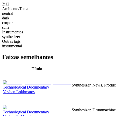
2:12
Ambiente/Tema
neutral
dark
corporate
scifi
Instrumentos
synthesizer
Outras tags
instrumental
Faixas semelhantes
Título
Synthesizer, News, Producti
Technological Documentary
Yevhen Lokhmatov
Synthesizer, Drummachine, 
Technological Documentary