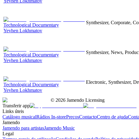
Yevhen Lokhmatov
Synthesizer, Corporate, Co
Technological Documentary
Yevhen Lokhmatov
Synthesizer, News, Producti
Technological Documentary
Yevhen Lokhmatov
Electronic, Synthesizer, D
Technological Documentary
Yevhen Lokhmatov
©
2026
Jamendo Licensing
Transferir app
Links úteis
Catálogo musical
Rádios In-store
Preços
Contacto
Centro de ajuda
Conta
Jamendo
Jamendo para artistas
Jamendo Music
Legal