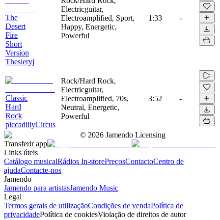
Rock/Hard Rock,
Electricguitar,
The
Electroamplified, Sport,
1:33
-
Desert
Happy, Energetic,
Fire
Powerful
Short
Version
Thesieryj
Rock/Hard Rock,
Electricguitar,
Classic
Electroamplified, 70s,
3:52
-
Hard
Neutral, Energetic,
Rock
Powerful
piccadillyCircus
©
2026
Jamendo Licensing
Transferir app
Links úteis
Catálogo musical
Rádios In-store
Preços
Contacto
Centro de
ajuda
Contacte-nos
Jamendo
Jamendo para artistas
Jamendo Music
Legal
Termos gerais de utilização
Condições de venda
Política de
privacidade
Política de cookies
Violação de direitos de autor