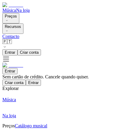
Música
Na loja
Preços
Recursos
Contacto
🇵🇹
Entrar
Criar conta
Entrar
Sem cartão de crédito. Cancele quando quiser.
Criar conta
Entrar
Explorar
Música
Na loja
Preços
Catálogo musical