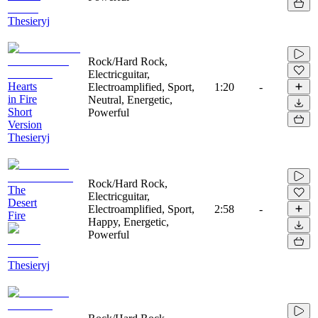
Thesieryj
Rock/Hard Rock,
Electricguitar,
Hearts
Electroamplified, Sport,
1:20
-
in Fire
Neutral, Energetic,
Short
Powerful
Version
Thesieryj
Rock/Hard Rock,
The
Electricguitar,
Desert
Electroamplified, Sport,
2:58
-
Fire
Happy, Energetic,
Powerful
Thesieryj