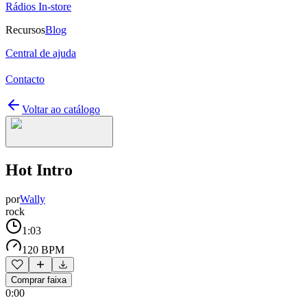
Rádios In-store
Recursos
Blog
Central de ajuda
Contacto
Voltar ao catálogo
Hot Intro
por
Wally
rock
1:03
120 BPM
Comprar faixa
0:00