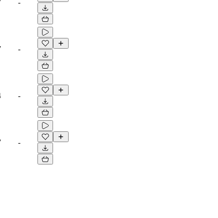
7
-
7
-
4
-
7
-