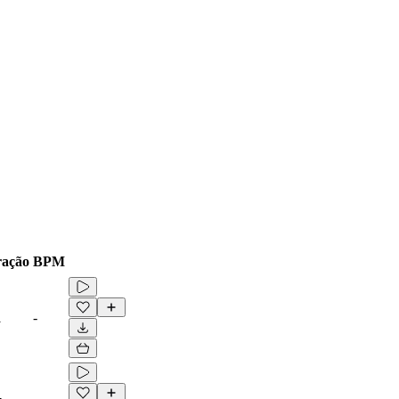
ação
BPM
1
-