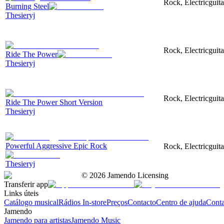
Rock, Electricguita
Burning Steel
Thesieryj
Rock, Electricguit
Ride The Power
Thesieryj
Rock, Electricguit
Ride The Power Short Version
Thesieryj
Powerful Aggressive Epic Rock
Rock, Electricguita
Thesieryj
©
2026
Jamendo Licensing
Transferir app
Links úteis
Catálogo musical
Rádios In-store
Preços
Contacto
Centro de ajuda
Conta
Jamendo
Jamendo para artistas
Jamendo Music