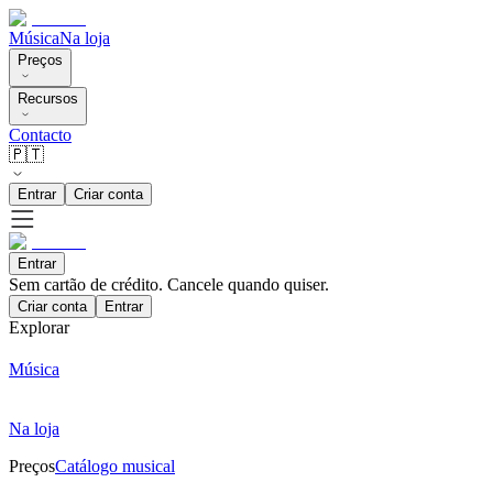
Música
Na loja
Preços
Recursos
Contacto
🇵🇹
Entrar
Criar conta
Entrar
Sem cartão de crédito. Cancele quando quiser.
Criar conta
Entrar
Explorar
Música
Na loja
Preços
Catálogo musical