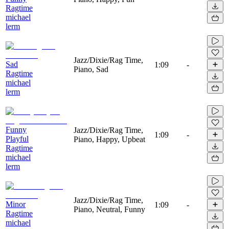
Ragtime
michael
lerm
Jazz/Dixie/Rag Time,
Sad
1:09
-
Piano, Sad
Ragtime
michael
lerm
Funny
Jazz/Dixie/Rag Time,
1:09
-
Playful
Piano, Happy, Upbeat
Ragtime
michael
lerm
Jazz/Dixie/Rag Time,
Minor
1:09
-
Piano, Neutral, Funny
Ragtime
michael