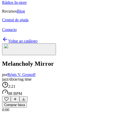
Rádios In-store
Recursos
Blog
Central de ajuda
Contacto
Voltar ao catálogo
Melancholy Mirror
por
Régis V. Gronoff
jazz/dixie/rag time
2:21
88 BPM
Comprar faixa
0:00