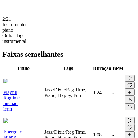
2:21
Instrumentos
piano
Outras tags
instrumental
Faixas semelhantes
Título
Tags
Duração
BPM
Jazz/Dixie/Rag Time,
Playful
1:24
-
Piano, Happy, Fun
Ragtime
michael
lerm
Energetic
Jazz/Dixie/Rag Time,
1:08
-
Funny
Piano, Happy, Fun