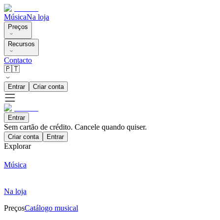
Música
Na loja
Preços
Recursos
Contacto
🇵🇹
Entrar
Criar conta
Entrar
Sem cartão de crédito. Cancele quando quiser.
Criar conta
Entrar
Explorar
Música
Na loja
Preços
Catálogo musical