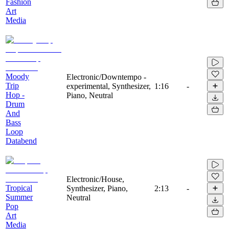
Fashion
Art
Media
Moody
Electronic/Downtempo -
Trip
experimental, Synthesizer,
1:16
-
Hop -
Piano, Neutral
Drum
And
Bass
Loop
Databend
Electronic/House,
Tropical
Synthesizer, Piano,
2:13
-
Summer
Neutral
Pop
Art
Media