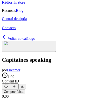
Rádios In-store
Recursos
Blog
Central de ajuda
Contacto
Voltar ao catálogo
Capitaines speaking
por
Dreamer
1:02
Content ID
Comprar faixa
0:00