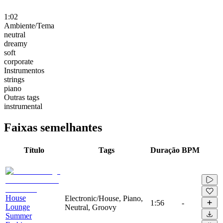
1:02
Ambiente/Tema
neutral
dreamy
soft
corporate
Instrumentos
strings
piano
Outras tags
instrumental
Faixas semelhantes
Título
Tags
Duração
BPM
House
Electronic/House, Piano,
1:56
-
Lounge
Neutral, Groovy
Summer