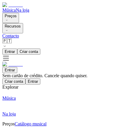
Música
Na loja
Preços
Recursos
Contacto
🇵🇹
Entrar
Criar conta
Entrar
Sem cartão de crédito. Cancele quando quiser.
Criar conta
Entrar
Explorar
Música
Na loja
Preços
Catálogo musical