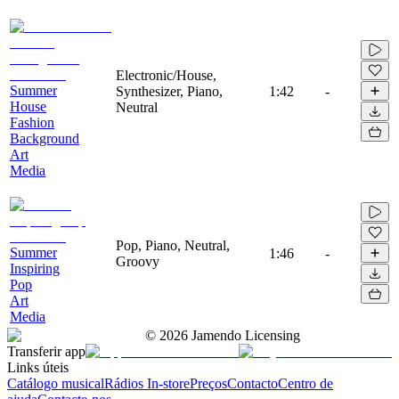
Electronic/House,
Summer
Synthesizer, Piano,
1:42
-
House
Neutral
Fashion
Background
Art
Media
Pop, Piano, Neutral,
Summer
1:46
-
Groovy
Inspiring
Pop
Art
Media
©
2026
Jamendo Licensing
Transferir app
Links úteis
Catálogo musical
Rádios In-store
Preços
Contacto
Centro de