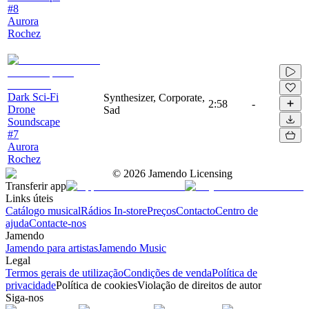
#8
Aurora
Rochez
Dark Sci-Fi
Synthesizer, Corporate,
2:58
-
Drone
Sad
Soundscape
#7
Aurora
Rochez
©
2026
Jamendo Licensing
Transferir app
Links úteis
Catálogo musical
Rádios In-store
Preços
Contacto
Centro de
ajuda
Contacte-nos
Jamendo
Jamendo para artistas
Jamendo Music
Legal
Termos gerais de utilização
Condições de venda
Política de
privacidade
Política de cookies
Violação de direitos de autor
Siga-nos