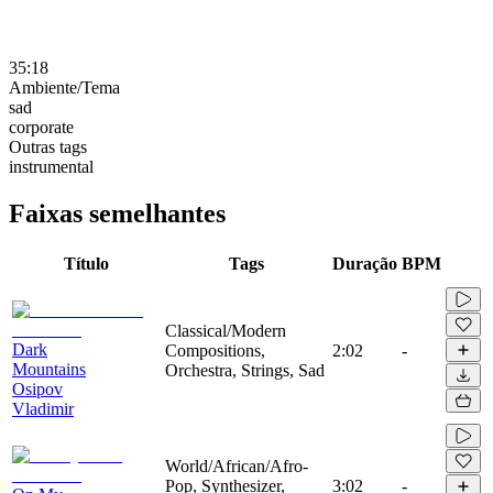
35:18
Ambiente/Tema
sad
corporate
Outras tags
instrumental
Faixas semelhantes
Título
Tags
Duração
BPM
Classical/Modern
Dark
Compositions,
2:02
-
Mountains
Orchestra, Strings, Sad
Osipov
Vladimir
World/African/Afro-
Pop, Synthesizer,
3:02
-