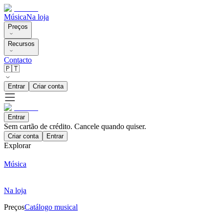
Música
Na loja
Preços
Recursos
Contacto
🇵🇹
Entrar
Criar conta
Entrar
Sem cartão de crédito. Cancele quando quiser.
Criar conta
Entrar
Explorar
Música
Na loja
Preços
Catálogo musical