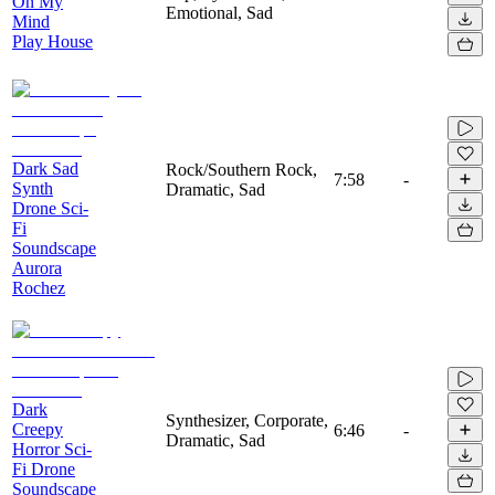
On My
Emotional, Sad
Mind
Play House
Dark Sad
Rock/Southern Rock,
7:58
-
Synth
Dramatic, Sad
Drone Sci-
Fi
Soundscape
Aurora
Rochez
Dark
Synthesizer, Corporate,
Creepy
6:46
-
Dramatic, Sad
Horror Sci-
Fi Drone
Soundscape