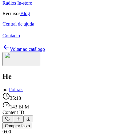
Rádios In-store
Recursos
Blog
Central de ajuda
Contacto
Voltar ao catálogo
He
por
Poltrak
35:18
143 BPM
Content ID
Comprar faixa
0:00