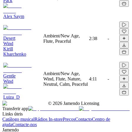
Pack
Alex Saym
Ambient/New Age,
Desert
2:38
-
Flute, Peaceful
Wind
Kirill
Kharchenko
Ambient/New Age,
Gentle
Wind, Flute, Nature,
4:11
-
Wind
Neutral, Calm, Peaceful
Luiza_D
©
2026
Jamendo Licensing
Transferir app
Links úteis
Catálogo musical
Rádios In-store
Preços
Contacto
Centro de
ajuda
Contacte-nos
Jamendo