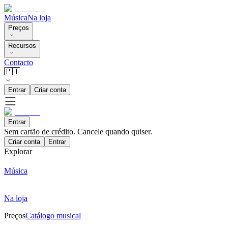
Música
Na loja
Preços
Recursos
Contacto
🇵🇹
Entrar
Criar conta
Entrar
Sem cartão de crédito. Cancele quando quiser.
Criar conta
Entrar
Explorar
Música
Na loja
Preços
Catálogo musical