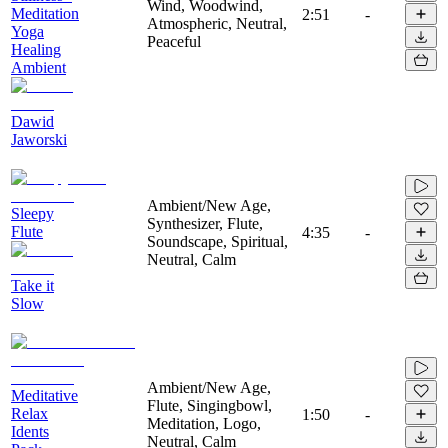
Wind, Woodwind,
Meditation
2:51
-
Atmospheric, Neutral,
Yoga
Peaceful
Healing
Ambient
Dawid
Jaworski
Ambient/New Age,
Sleepy
Synthesizer, Flute,
Flute
4:35
-
Soundscape, Spiritual,
Neutral, Calm
Take it
Slow
Ambient/New Age,
Meditative
Flute, Singingbowl,
Relax
1:50
-
Meditation, Logo,
Idents
Neutral, Calm