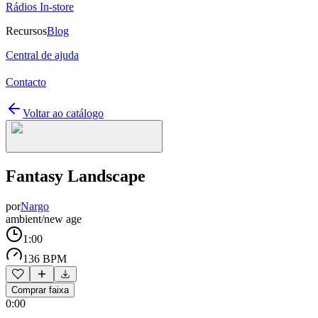
Rádios In-store
Recursos
Blog
Central de ajuda
Contacto
Voltar ao catálogo
Fantasy Landscape
por
Nargo
ambient/new age
1:00
136 BPM
Comprar faixa
0:00