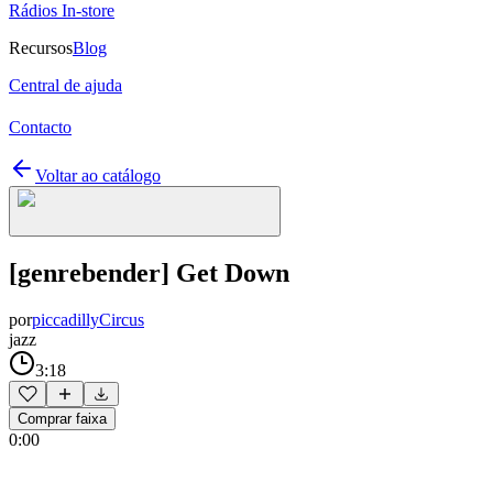
Rádios In-store
Recursos
Blog
Central de ajuda
Contacto
Voltar ao catálogo
[genrebender] Get Down
por
piccadillyCircus
jazz
3:18
Comprar faixa
0:00