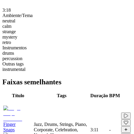
3:18
Ambiente/Tema
neutral
calm
strange
mystery
retro
Instrumentos
drums
percussion
Outras tags
instrumental
Faixas semelhantes
Título
Tags
Duração
BPM
Finger
Jazz, Drums, Strings, Piano,
Snaps
Corporate, Celebration,
3:11
-