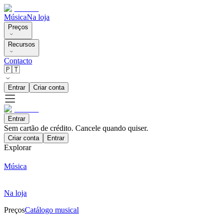
Música
Na loja
Preços
Recursos
Contacto
🇵🇹
Entrar
Criar conta
Entrar
Sem cartão de crédito. Cancele quando quiser.
Criar conta
Entrar
Explorar
Música
Na loja
Preços
Catálogo musical