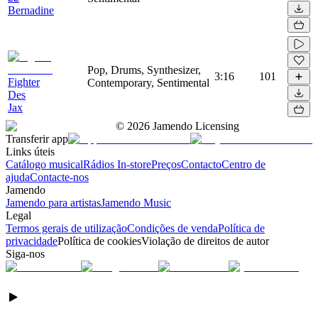
Bernadine
Pop, Drums, Synthesizer,
3:16
101
Fighter
Contemporary, Sentimental
Des
Jax
©
2026
Jamendo Licensing
Transferir app
Links úteis
Catálogo musical
Rádios In-store
Preços
Contacto
Centro de
ajuda
Contacte-nos
Jamendo
Jamendo para artistas
Jamendo Music
Legal
Termos gerais de utilização
Condições de venda
Política de
privacidade
Política de cookies
Violação de direitos de autor
Siga-nos