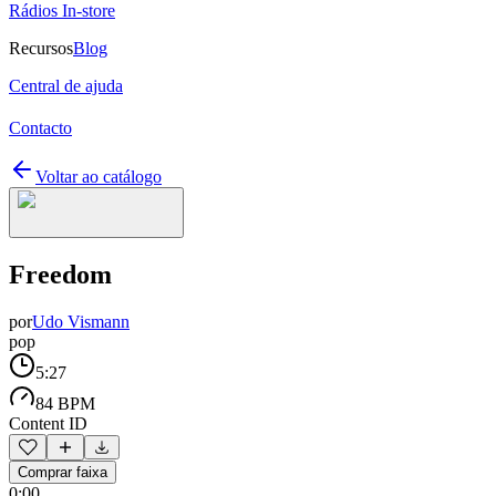
Rádios In-store
Recursos
Blog
Central de ajuda
Contacto
Voltar ao catálogo
Freedom
por
Udo Vismann
pop
5:27
84 BPM
Content ID
Comprar faixa
0:00