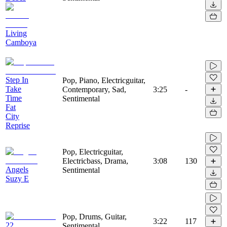
Living
Camboya
Step In
Pop, Piano, Electricguitar,
Take
Contemporary, Sad,
3:25
-
Time
Sentimental
Fat
City
Reprise
Pop, Electricguitar,
Electricbass, Drama,
3:08
130
Angels
Sentimental
Suzy E
Pop, Drums, Guitar,
3:22
117
22
Sentimental