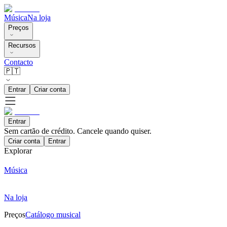
Música
Na loja
Preços
Recursos
Contacto
🇵🇹
Entrar
Criar conta
Entrar
Sem cartão de crédito. Cancele quando quiser.
Criar conta
Entrar
Explorar
Música
Na loja
Preços
Catálogo musical