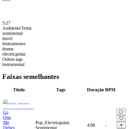
5:27
Ambiente/Tema
sentimental
travel
Instrumentos
drums
electricguitar
Outras tags
instrumental
Faixas semelhantes
Título
Tags
Duração
BPM
Lo
Que
Me
Pop, Electricguitar,
4:08
-
Debes
Sentimental