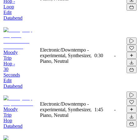
Hop -
Loop
Edit
Databend
Electronic/Downtempo -
Moody
experimental, Synthesizer,
0:30
-
Trip
Piano, Neutral
Hop -
30
Seconds
Edit
Databend
Electronic/Downtempo -
Moody
experimental, Synthesizer,
1:45
-
Trip
Piano, Neutral
Hop
Databend