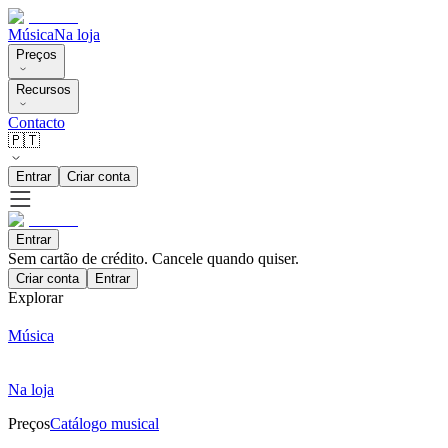
Música
Na loja
Preços
Recursos
Contacto
🇵🇹
Entrar
Criar conta
Entrar
Sem cartão de crédito. Cancele quando quiser.
Criar conta
Entrar
Explorar
Música
Na loja
Preços
Catálogo musical