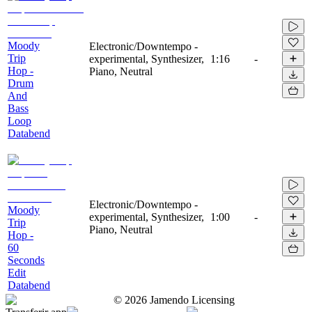
Moody
Electronic/Downtempo -
Trip
experimental, Synthesizer,
1:16
-
Hop -
Piano, Neutral
Drum
And
Bass
Loop
Databend
Electronic/Downtempo -
Moody
experimental, Synthesizer,
1:00
-
Trip
Piano, Neutral
Hop -
60
Seconds
Edit
Databend
©
2026
Jamendo Licensing