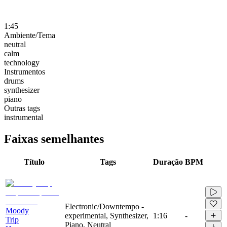
1:45
Ambiente/Tema
neutral
calm
technology
Instrumentos
drums
synthesizer
piano
Outras tags
instrumental
Faixas semelhantes
Título
Tags
Duração
BPM
Electronic/Downtempo -
Moody
experimental, Synthesizer,
1:16
-
Trip
Piano, Neutral