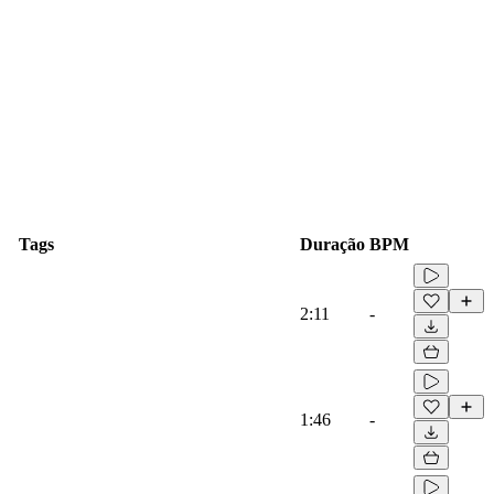
Tags
Duração
BPM
2:11
-
1:46
-