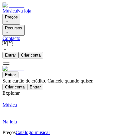
Música
Na loja
Preços
Recursos
Contacto
🇵🇹
Entrar
Criar conta
Entrar
Sem cartão de crédito. Cancele quando quiser.
Criar conta
Entrar
Explorar
Música
Na loja
Preços
Catálogo musical