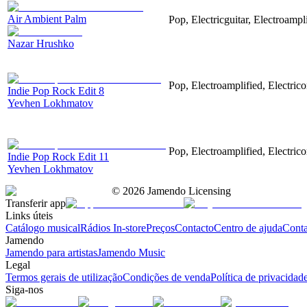
Air Ambient Palm
Pop, Electricguitar, Electroampli
Nazar Hrushko
Pop, Electroamplified, Electrico
Indie Pop Rock Edit 8
Yevhen Lokhmatov
Pop, Electroamplified, Electrico
Indie Pop Rock Edit 11
Yevhen Lokhmatov
©
2026
Jamendo Licensing
Transferir app
Links úteis
Catálogo musical
Rádios In-store
Preços
Contacto
Centro de ajuda
Conta
Jamendo
Jamendo para artistas
Jamendo Music
Legal
Termos gerais de utilização
Condições de venda
Política de privacidad
Siga-nos