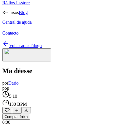
Rádios In-store
Recursos
Blog
Central de ajuda
Contacto
Voltar ao catálogo
Ma déesse
por
Dario
pop
5:10
130 BPM
Comprar faixa
0:00