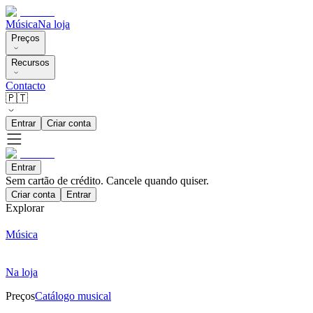
Música
Na loja
Preços
Recursos
Contacto
🇵🇹
Entrar
Criar conta
Entrar
Sem cartão de crédito. Cancele quando quiser.
Criar conta
Entrar
Explorar
Música
Na loja
Preços
Catálogo musical