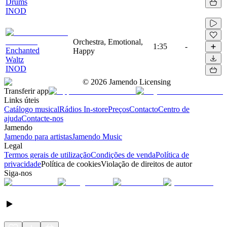
Drums
INOD
Orchestra, Emotional,
1:35
-
Enchanted
Happy
Waltz
INOD
©
2026
Jamendo Licensing
Transferir app
Links úteis
Catálogo musical
Rádios In-store
Preços
Contacto
Centro de
ajuda
Contacte-nos
Jamendo
Jamendo para artistas
Jamendo Music
Legal
Termos gerais de utilização
Condições de venda
Política de
privacidade
Política de cookies
Violação de direitos de autor
Siga-nos