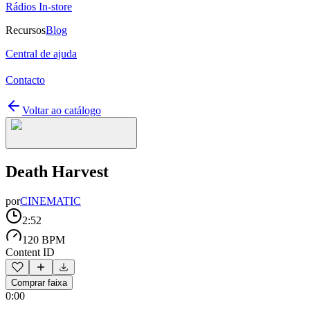
Rádios In-store
Recursos
Blog
Central de ajuda
Contacto
Voltar ao catálogo
Death Harvest
por
CINEMATIC
2:52
120 BPM
Content ID
Comprar faixa
0:00