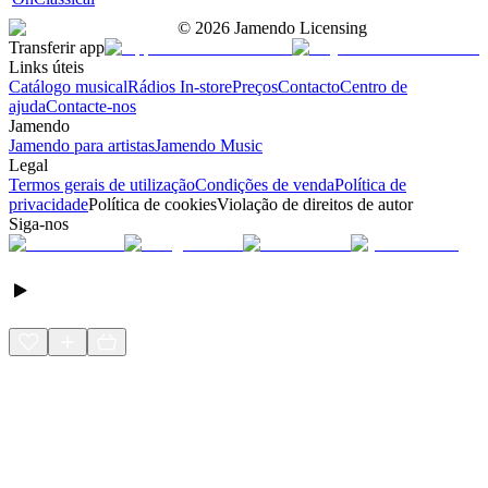
©
2026
Jamendo Licensing
Transferir app
Links úteis
Catálogo musical
Rádios In-store
Preços
Contacto
Centro de
ajuda
Contacte-nos
Jamendo
Jamendo para artistas
Jamendo Music
Legal
Termos gerais de utilização
Condições de venda
Política de
privacidade
Política de cookies
Violação de direitos de autor
Siga-nos