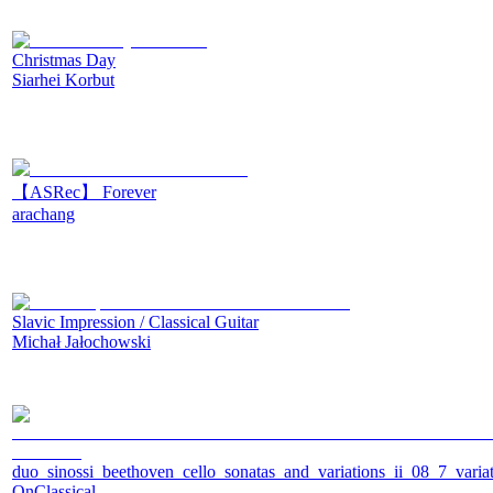
Christmas Day
Siarhei Korbut
【ASRec】 Forever
arachang
Slavic Impression / Classical Guitar
Michał Jałochowski
duo_sinossi_beethoven_cello_sonatas_and_variations_ii_08_7_vari
OnClassical