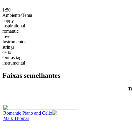
1:50
Ambiente/Tema
happy
inspirational
romantic
love
Instrumentos
strings
cello
Outras tags
instrumental
Faixas semelhantes
Tí
Romantic Piano and Cello
Maik Thomas