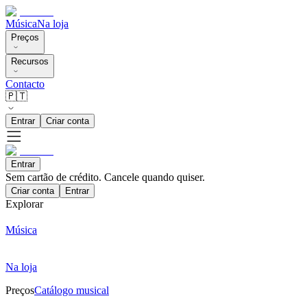
Música
Na loja
Preços
Recursos
Contacto
🇵🇹
Entrar
Criar conta
Entrar
Sem cartão de crédito. Cancele quando quiser.
Criar conta
Entrar
Explorar
Música
Na loja
Preços
Catálogo musical