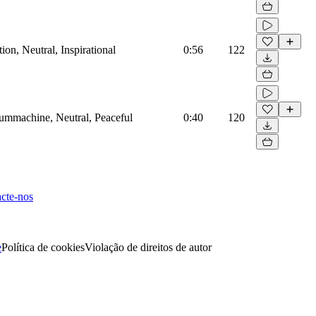
on, Neutral, Inspirational
0:56
122
rummachine, Neutral, Peaceful
0:40
120
cte-nos
e
Política de cookies
Violação de direitos de autor