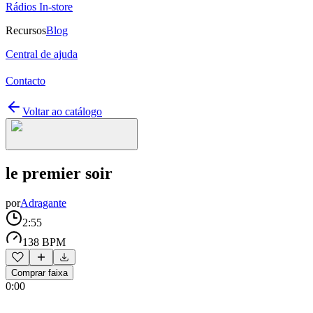
Rádios In-store
Recursos
Blog
Central de ajuda
Contacto
Voltar ao catálogo
le premier soir
por
Adragante
2:55
138 BPM
Comprar faixa
0:00