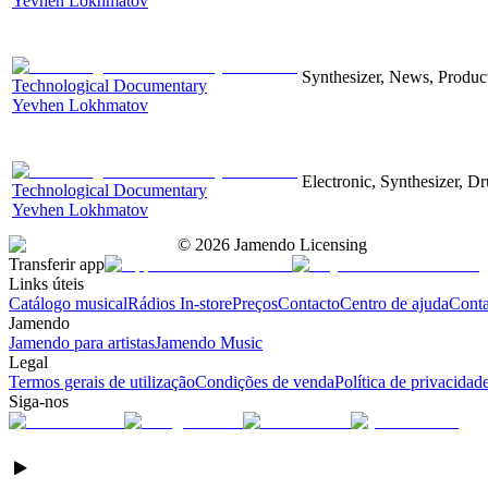
Yevhen Lokhmatov
Synthesizer, News, Producti
Technological Documentary
Yevhen Lokhmatov
Electronic, Synthesizer, D
Technological Documentary
Yevhen Lokhmatov
©
2026
Jamendo Licensing
Transferir app
Links úteis
Catálogo musical
Rádios In-store
Preços
Contacto
Centro de ajuda
Conta
Jamendo
Jamendo para artistas
Jamendo Music
Legal
Termos gerais de utilização
Condições de venda
Política de privacidad
Siga-nos