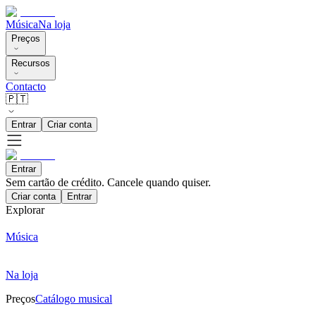
Música
Na loja
Preços
Recursos
Contacto
🇵🇹
Entrar
Criar conta
Entrar
Sem cartão de crédito. Cancele quando quiser.
Criar conta
Entrar
Explorar
Música
Na loja
Preços
Catálogo musical