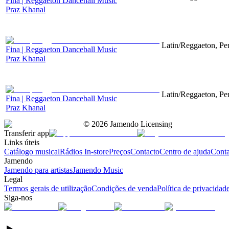
Fina | Reggaeton Dancehall Music
Praz Khanal
Latin/Reggaeton, Pe
Fina | Reggaeton Danceball Music
Praz Khanal
Latin/Reggaeton, Pe
Fina | Reggaeton Danceball Music
Praz Khanal
©
2026
Jamendo Licensing
Transferir app
Links úteis
Catálogo musical
Rádios In-store
Preços
Contacto
Centro de ajuda
Conta
Jamendo
Jamendo para artistas
Jamendo Music
Legal
Termos gerais de utilização
Condições de venda
Política de privacidad
Siga-nos