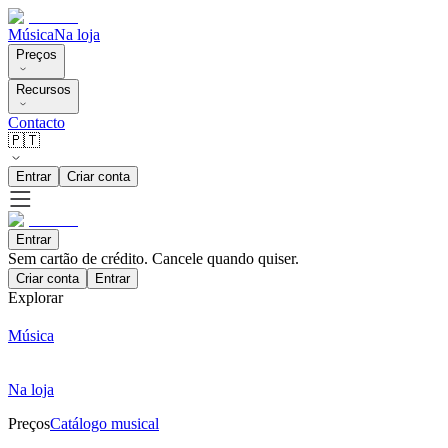
Música
Na loja
Preços
Recursos
Contacto
🇵🇹
Entrar
Criar conta
Entrar
Sem cartão de crédito. Cancele quando quiser.
Criar conta
Entrar
Explorar
Música
Na loja
Preços
Catálogo musical