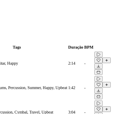
Tags
Duração
BPM
itar, Happy
2:14
-
ums, Percussion, Summer, Happy, Upbeat
1:42
-
rcussion, Cymbal, Travel, Upbeat
3:04
-