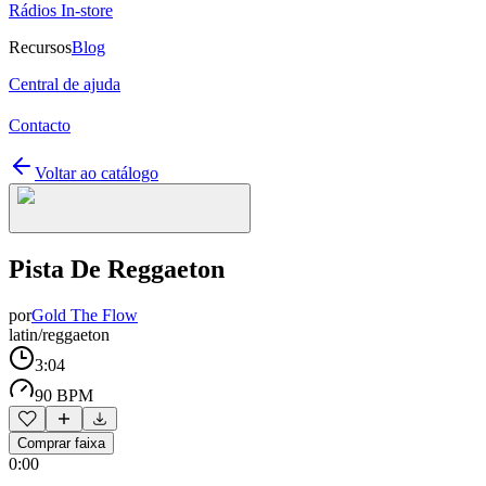
Rádios In-store
Recursos
Blog
Central de ajuda
Contacto
Voltar ao catálogo
Pista De Reggaeton
por
Gold The Flow
latin/reggaeton
3:04
90 BPM
Comprar faixa
0:00