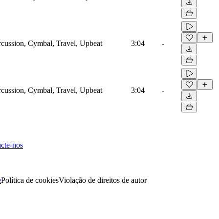
rcussion, Cymbal, Travel, Upbeat
3:04
-
rcussion, Cymbal, Travel, Upbeat
3:04
-
cte-nos
e
Política de cookies
Violação de direitos de autor