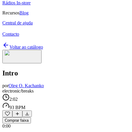
Rádios In-store
Recursos
Blog
Central de ajuda
Contacto
Voltar ao catálogo
Intro
por
Oleg O. Kachanko
electronic/breaks
2:02
93 BPM
Comprar faixa
0:00