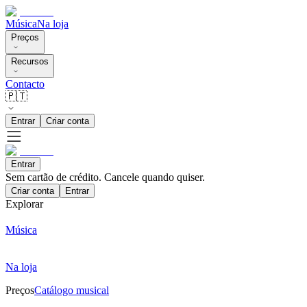
Música
Na loja
Preços
Recursos
Contacto
🇵🇹
Entrar
Criar conta
Entrar
Sem cartão de crédito. Cancele quando quiser.
Criar conta
Entrar
Explorar
Música
Na loja
Preços
Catálogo musical