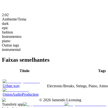
2:02
Ambiente/Tema
dark
epic
fashion
Instrumentos
piano
Outras tags
instrumental
Faixas semelhantes
Título
Tags
Urban way
Electronic/Breaks, Strings, Piano, Atmo
OnionAudioProduction
©
2026
Jamendo Licensing
Transferir app