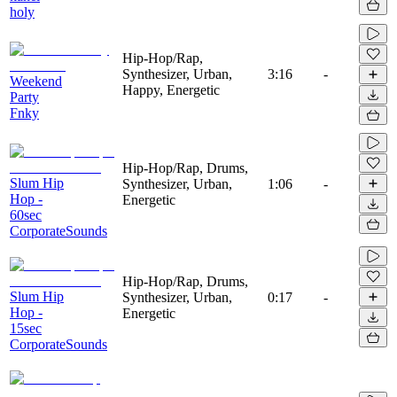
holy
Hip-Hop/Rap,
Synthesizer, Urban,
3:16
-
Weekend
Happy, Energetic
Party
Fnky
Hip-Hop/Rap, Drums,
Slum Hip
Synthesizer, Urban,
1:06
-
Hop -
Energetic
60sec
CorporateSounds
Hip-Hop/Rap, Drums,
Slum Hip
Synthesizer, Urban,
0:17
-
Hop -
Energetic
15sec
CorporateSounds