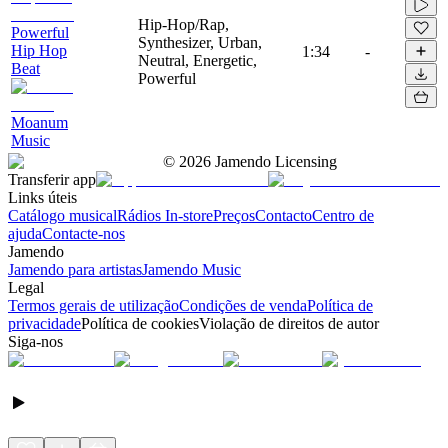
Hip-Hop/Rap,
Powerful
Synthesizer, Urban,
Hip Hop
1:34
-
Neutral, Energetic,
Beat
Powerful
Moanum
Music
©
2026
Jamendo Licensing
Transferir app
Links úteis
Catálogo musical
Rádios In-store
Preços
Contacto
Centro de
ajuda
Contacte-nos
Jamendo
Jamendo para artistas
Jamendo Music
Legal
Termos gerais de utilização
Condições de venda
Política de
privacidade
Política de cookies
Violação de direitos de autor
Siga-nos