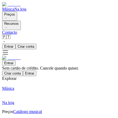
Música
Na loja
Preços
Recursos
Contacto
🇵🇹
Entrar
Criar conta
Entrar
Sem cartão de crédito. Cancele quando quiser.
Criar conta
Entrar
Explorar
Música
Na loja
Preços
Catálogo musical