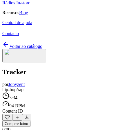
Rádios In-store
Recursos
Blog
Central de ajuda
Contacto
Voltar ao catálogo
Tracker
por
Jonyzent
hip-hop/rap
3:34
94 BPM
Content ID
Comprar faixa
0:00