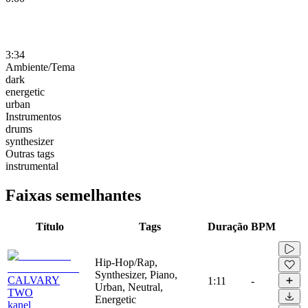
3:34
Ambiente/Tema
dark
energetic
urban
Instrumentos
drums
synthesizer
Outras tags
instrumental
Faixas semelhantes
Título
Tags
Duração
BPM
Hip-Hop/Rap,
Synthesizer, Piano,
CALVARY
1:11
-
Urban, Neutral,
TWO
Energetic
kanel