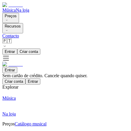
Música
Na loja
Preços
Recursos
Contacto
🇵🇹
Entrar
Criar conta
Entrar
Sem cartão de crédito. Cancele quando quiser.
Criar conta
Entrar
Explorar
Música
Na loja
Preços
Catálogo musical