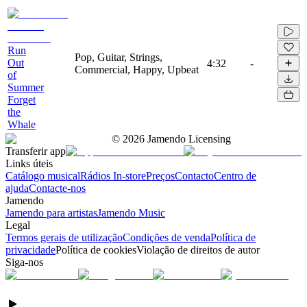
Run
Pop, Guitar, Strings,
Out
4:32
-
Commercial, Happy, Upbeat
of
Summer
Forget
the
Whale
©
2026
Jamendo Licensing
Transferir app
Links úteis
Catálogo musical
Rádios In-store
Preços
Contacto
Centro de
ajuda
Contacte-nos
Jamendo
Jamendo para artistas
Jamendo Music
Legal
Termos gerais de utilização
Condições de venda
Política de
privacidade
Política de cookies
Violação de direitos de autor
Siga-nos