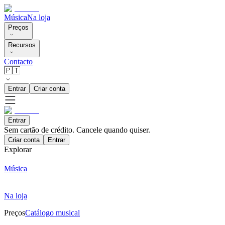
Música
Na loja
Preços
Recursos
Contacto
🇵🇹
Entrar
Criar conta
Entrar
Sem cartão de crédito. Cancele quando quiser.
Criar conta
Entrar
Explorar
Música
Na loja
Preços
Catálogo musical