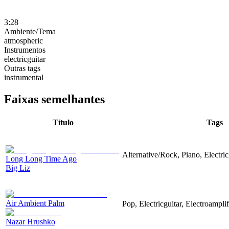
3:28
Ambiente/Tema
atmospheric
Instrumentos
electricguitar
Outras tags
instrumental
Faixas semelhantes
Título
Tags
Alternative/Rock, Piano, Electric
Long Long Time Ago
Big Liz
Air Ambient Palm
Pop, Electricguitar, Electroamplif
Nazar Hrushko