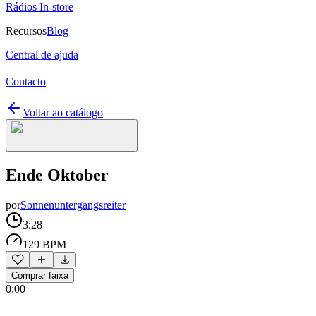
Rádios In-store
Recursos
Blog
Central de ajuda
Contacto
Voltar ao catálogo
Ende Oktober
por
Sonnenuntergangsreiter
3:28
129 BPM
Comprar faixa
0:00