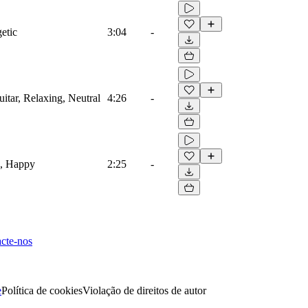
etic
3:04
-
uitar, Relaxing, Neutral
4:26
-
te, Happy
2:25
-
cte-nos
e
Política de cookies
Violação de direitos de autor