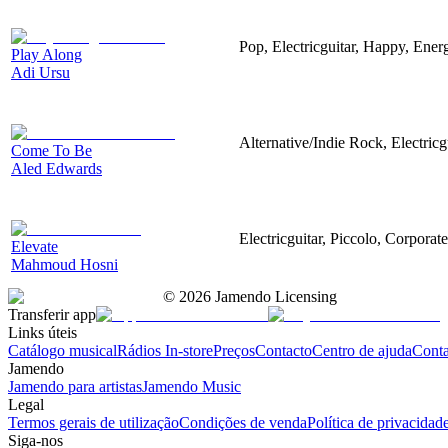
Pop, Electricguitar, Happy, Energ
Play Along
Adi Ursu
Alternative/Indie Rock, Electricg
Come To Be
Aled Edwards
Electricguitar, Piccolo, Corpora
Elevate
Mahmoud Hosni
©
2026
Jamendo Licensing
Transferir app
Links úteis
Catálogo musical
Rádios In-store
Preços
Contacto
Centro de ajuda
Conta
Jamendo
Jamendo para artistas
Jamendo Music
Legal
Termos gerais de utilização
Condições de venda
Política de privacidad
Siga-nos