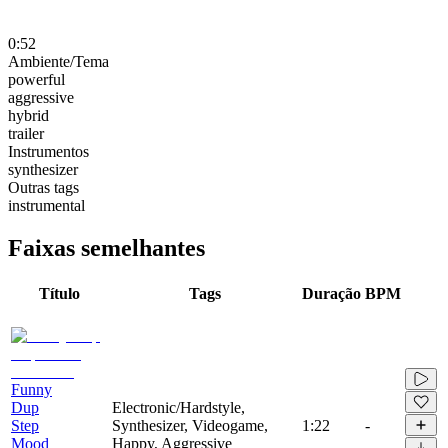
0:52
Ambiente/Tema
powerful
aggressive
hybrid
trailer
Instrumentos
synthesizer
Outras tags
instrumental
Faixas semelhantes
Título
Tags
Duração
BPM
Funny
Dup
Electronic/Hardstyle,
Step
Synthesizer, Videogame,
1:22
-
Mood
Happy, Aggressive