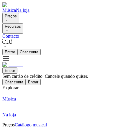
Música
Na loja
Preços
Recursos
Contacto
🇵🇹
Entrar
Criar conta
Entrar
Sem cartão de crédito. Cancele quando quiser.
Criar conta
Entrar
Explorar
Música
Na loja
Preços
Catálogo musical