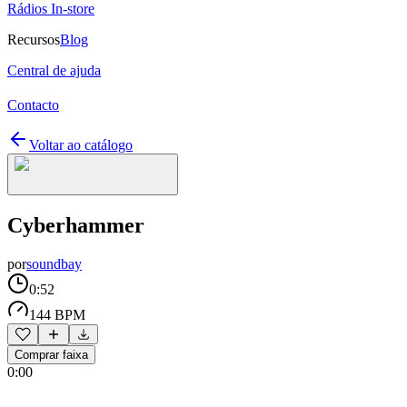
Rádios In-store
Recursos
Blog
Central de ajuda
Contacto
Voltar ao catálogo
Cyberhammer
por
soundbay
0:52
144 BPM
Comprar faixa
0:00