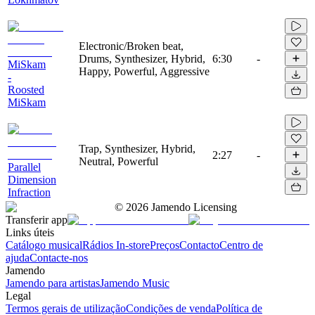
Electronic/Broken beat,
Drums, Synthesizer, Hybrid,
6:30
-
MiSkam
Happy, Powerful, Aggressive
-
Roosted
MiSkam
Trap, Synthesizer, Hybrid,
2:27
-
Neutral, Powerful
Parallel
Dimension
Infraction
©
2026
Jamendo Licensing
Transferir app
Links úteis
Catálogo musical
Rádios In-store
Preços
Contacto
Centro de
ajuda
Contacte-nos
Jamendo
Jamendo para artistas
Jamendo Music
Legal
Termos gerais de utilização
Condições de venda
Política de