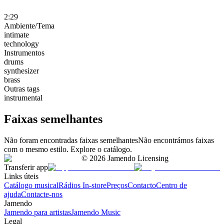
2:29
Ambiente/Tema
intimate
technology
Instrumentos
drums
synthesizer
brass
Outras tags
instrumental
Faixas semelhantes
Não foram encontradas faixas semelhantes
Não encontrámos faixas
com o mesmo estilo. Explore o catálogo.
©
2026
Jamendo Licensing
Transferir app
Links úteis
Catálogo musical
Rádios In-store
Preços
Contacto
Centro de
ajuda
Contacte-nos
Jamendo
Jamendo para artistas
Jamendo Music
Legal