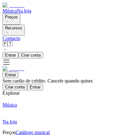
Música
Na loja
Preços
Recursos
Contacto
🇵🇹
Entrar
Criar conta
Entrar
Sem cartão de crédito. Cancele quando quiser.
Criar conta
Entrar
Explorar
Música
Na loja
Preços
Catálogo musical