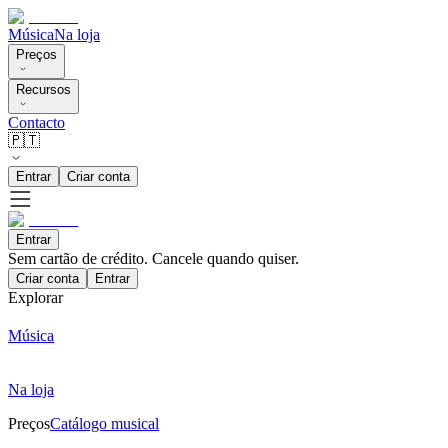
Música
Na loja
Preços
Recursos
Contacto
🇵🇹
Entrar
Criar conta
Entrar
Sem cartão de crédito. Cancele quando quiser.
Criar conta
Entrar
Explorar
Música
Na loja
Preços
Catálogo musical