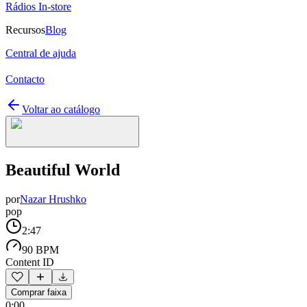
Rádios In-store
Recursos
Blog
Central de ajuda
Contacto
Voltar ao catálogo
Beautiful World
por
Nazar Hrushko
pop
2:47
90 BPM
Content ID
Comprar faixa
0:00