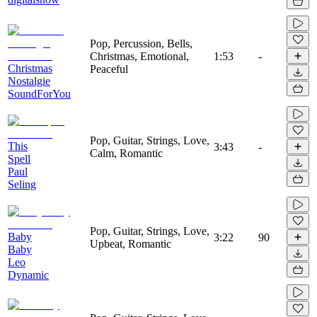
Pop, Percussion, Bells,
Christmas, Emotional,
1:53
-
Christmas
Peaceful
Nostalgie
SoundForYou
Pop, Guitar, Strings, Love,
This
3:43
-
Calm, Romantic
Spell
Paul
Seling
Pop, Guitar, Strings, Love,
Baby
3:22
90
Upbeat, Romantic
Baby
Leo
Dynamic