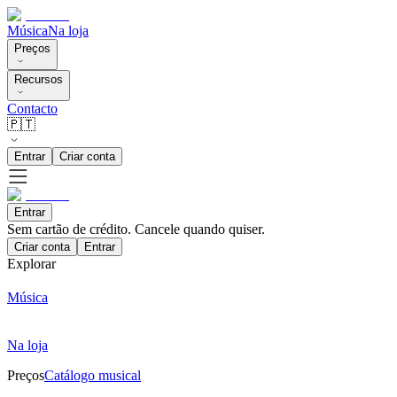
Música
Na loja
Preços
Recursos
Contacto
🇵🇹
Entrar
Criar conta
Entrar
Sem cartão de crédito. Cancele quando quiser.
Criar conta
Entrar
Explorar
Música
Na loja
Preços
Catálogo musical