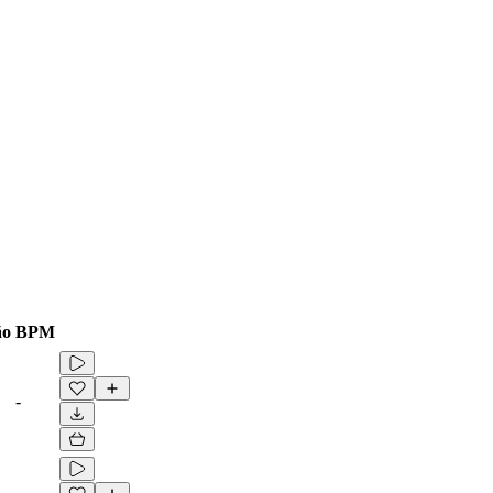
ão
BPM
-