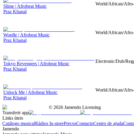
World/African/Afro-
Slime | Afrobeat Music
Praz Khanal
World/African/Afro-
Wordle | Afrobeat Music
Praz Khanal
Electronic/Dub/Regg
Tokyo Revengers | Afrobeat Music
Praz Khanal
World/African/Afro-
Unlock Me | Afrobeat Music
Praz Khanal
©
2026
Jamendo Licensing
Transferir app
Links úteis
Catálogo musical
Rádios In-store
Preços
Contacto
Centro de ajuda
Conta
Jamendo