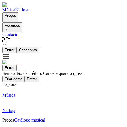
Música
Na loja
Preços
Recursos
Contacto
🇵🇹
Entrar
Criar conta
Entrar
Sem cartão de crédito. Cancele quando quiser.
Criar conta
Entrar
Explorar
Música
Na loja
Preços
Catálogo musical