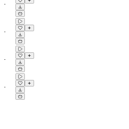
-
-
-
-