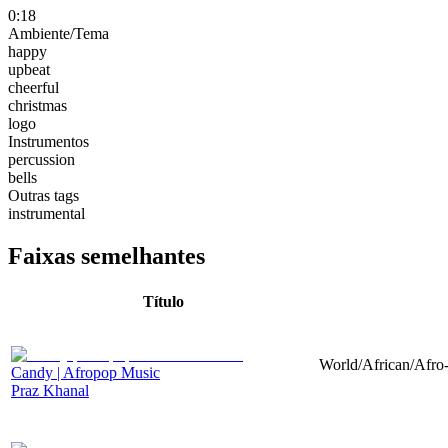
0:18
Ambiente/Tema
happy
upbeat
cheerful
christmas
logo
Instrumentos
percussion
bells
Outras tags
instrumental
Faixas semelhantes
Título
World/African/Afro-
Candy | Afropop Music
Praz Khanal