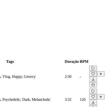
Tags
Duração
BPM
s, Vlog, Happy, Groovy
2:30
-
s, Psychedelic, Dark, Melancholic
3:32
120