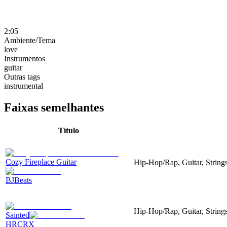
2:05
Ambiente/Tema
love
Instrumentos
guitar
Outras tags
instrumental
Faixas semelhantes
Título
Cozy Fireplace Guitar
Hip-Hop/Rap, Guitar, String
BJBeats
Hip-Hop/Rap, Guitar, String
Sainted
HRCRX