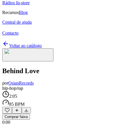
Rádios In-store
Recursos
Blog
Central de ajuda
Contacto
Voltar ao catálogo
Behind Love
por
OsianRecords
hip-hop/rap
2:05
85 BPM
Comprar faixa
0:00