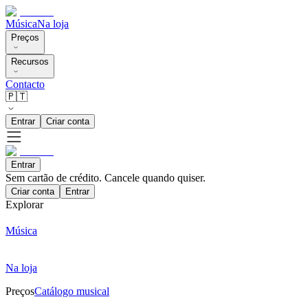
Música
Na loja
Preços
Recursos
Contacto
🇵🇹
Entrar
Criar conta
Entrar
Sem cartão de crédito. Cancele quando quiser.
Criar conta
Entrar
Explorar
Música
Na loja
Preços
Catálogo musical