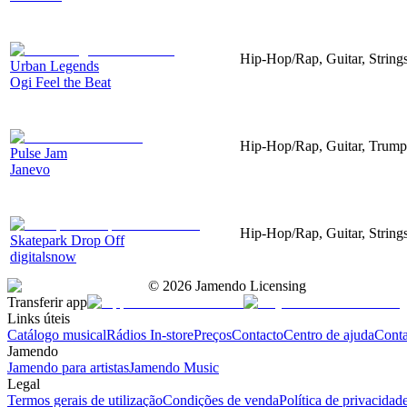
Hip-Hop/Rap, Guitar, Strings
Urban Legends
Ogi Feel the Beat
Hip-Hop/Rap, Guitar, Trump
Pulse Jam
Janevo
Hip-Hop/Rap, Guitar, String
Skatepark Drop Off
digitalsnow
©
2026
Jamendo Licensing
Transferir app
Links úteis
Catálogo musical
Rádios In-store
Preços
Contacto
Centro de ajuda
Conta
Jamendo
Jamendo para artistas
Jamendo Music
Legal
Termos gerais de utilização
Condições de venda
Política de privacidad