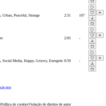
, Urban, Peaceful, Strange
2:51
107
et
2:05
-
s, Social Media, Happy, Groovy, Energetic
0:59
-
cte-nos
e
Política de cookies
Violação de direitos de autor