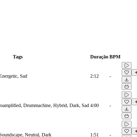
Tags
Duração
BPM
Energetic, Sad
2:12
-
troamplified, Drummachine, Hybrid, Dark, Sad
4:00
-
 Soundscape, Neutral, Dark
1:51
-