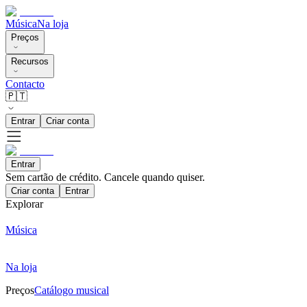
Música
Na loja
Preços
Recursos
Contacto
🇵🇹
Entrar
Criar conta
Entrar
Sem cartão de crédito. Cancele quando quiser.
Criar conta
Entrar
Explorar
Música
Na loja
Preços
Catálogo musical