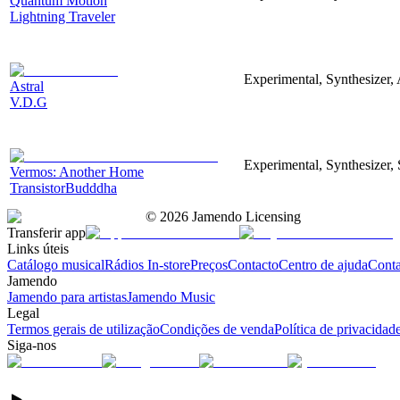
Quantum Motion
Lightning Traveler
Experimental, Synthesizer, 
Astral
V.D.G
Experimental, Synthesizer, 
Vermos: Another Home
TransistorBudddha
©
2026
Jamendo Licensing
Transferir app
Links úteis
Catálogo musical
Rádios In-store
Preços
Contacto
Centro de ajuda
Conta
Jamendo
Jamendo para artistas
Jamendo Music
Legal
Termos gerais de utilização
Condições de venda
Política de privacidad
Siga-nos