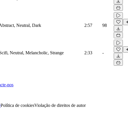
Abstract, Neutral, Dark
2:57
98
Scifi, Neutral, Melancholic, Strange
2:33
-
cte-nos
e
Política de cookies
Violação de direitos de autor