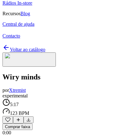
Rádios In-store
Recursos
Blog
Central de ajuda
Contacto
Voltar ao catálogo
Wiry minds
por
Xtremist
experimental
5:17
123 BPM
Comprar faixa
0:00