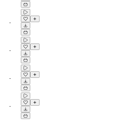
-
-
-
-