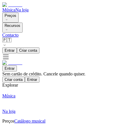
Música
Na loja
Preços
Recursos
Contacto
🇵🇹
Entrar
Criar conta
Entrar
Sem cartão de crédito. Cancele quando quiser.
Criar conta
Entrar
Explorar
Música
Na loja
Preços
Catálogo musical