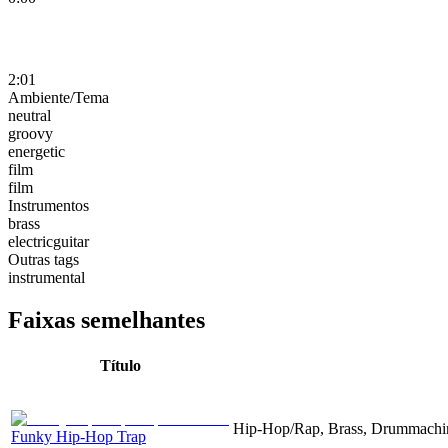
2:01
Ambiente/Tema
neutral
groovy
energetic
film
film
Instrumentos
brass
electricguitar
Outras tags
instrumental
Faixas semelhantes
Título
Hip-Hop/Rap, Brass, Drummachin
Funky Hip-Hop Trap