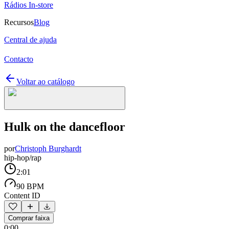
Rádios In-store
Recursos
Blog
Central de ajuda
Contacto
Voltar ao catálogo
Hulk on the dancefloor
por
Christoph Burghardt
hip-hop/rap
2:01
90 BPM
Content ID
Comprar faixa
0:00