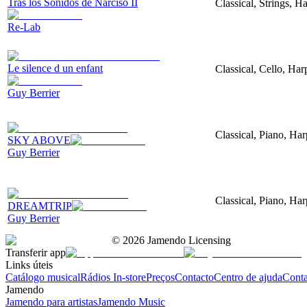
Tras los Sonidos de Narciso II
Classical, Strings, 
Re-Lab
Le silence d un enfant
Classical, Cello, Har
Guy Berrier
Classical, Piano, Har
SKY ABOVE
Guy Berrier
Classical, Piano, Har
DREAMTRIP
Guy Berrier
©
2026
Jamendo Licensing
Transferir app
Links úteis
Catálogo musical
Rádios In-store
Preços
Contacto
Centro de ajuda
Conta
Jamendo
Jamendo para artistas
Jamendo Music