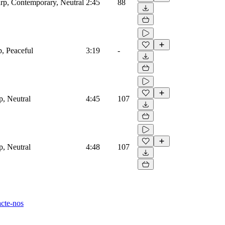
Harp, Contemporary, Neutral
2:45
88
p, Peaceful
3:19
-
p, Neutral
4:45
107
p, Neutral
4:48
107
cte-nos