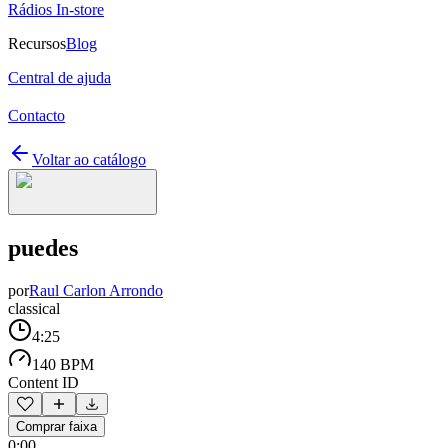
Rádios In-store
Recursos
Blog
Central de ajuda
Contacto
Voltar ao catálogo
puedes
por
Raul Carlon Arrondo
classical
4:25
140 BPM
Content ID
Comprar faixa
0:00