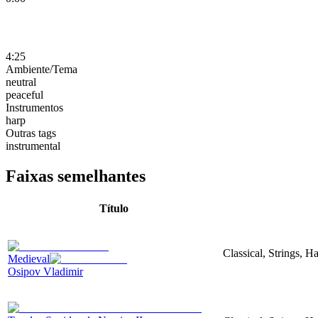
4:25
Ambiente/Tema
neutral
peaceful
Instrumentos
harp
Outras tags
instrumental
Faixas semelhantes
Título
Classical, Strings, H
Medieval
Osipov Vladimir