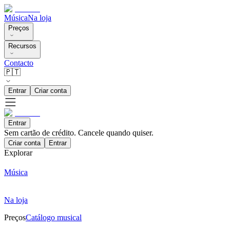
Música
Na loja
Preços
Recursos
Contacto
🇵🇹
Entrar
Criar conta
Entrar
Sem cartão de crédito. Cancele quando quiser.
Criar conta
Entrar
Explorar
Música
Na loja
Preços
Catálogo musical