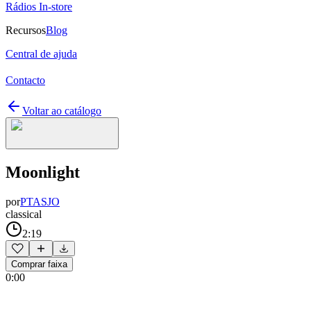
Rádios In-store
Recursos
Blog
Central de ajuda
Contacto
Voltar ao catálogo
Moonlight
por
PTASJO
classical
2:19
Comprar faixa
0:00