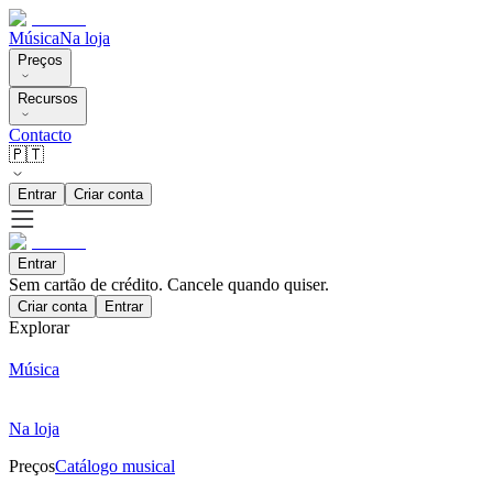
Música
Na loja
Preços
Recursos
Contacto
🇵🇹
Entrar
Criar conta
Entrar
Sem cartão de crédito. Cancele quando quiser.
Criar conta
Entrar
Explorar
Música
Na loja
Preços
Catálogo musical