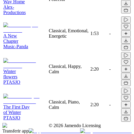
Way Home
Alex-
Productions
Classical, Emotional,
1:53
-
A New
Energetic
Chapter
Music-Panda
Classical, Happy,
2:20
-
Winter
Calm
flowers
PTASJO
Classical, Piano,
2:20
-
The First Day
Calm
of Winter
PTASJO
©
2026
Jamendo Licensing
Transferir app