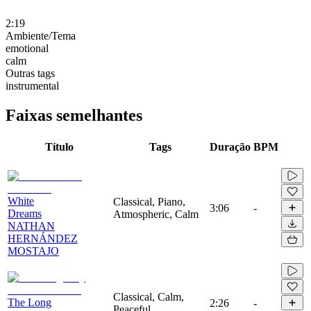
2:19
Ambiente/Tema
emotional
calm
Outras tags
instrumental
Faixas semelhantes
Título
Tags
Duração
BPM
White
Classical, Piano,
3:06
-
Dreams
Atmospheric, Calm
NATHAN
HERNÁNDEZ
MOSTAJO
Classical, Calm,
The Long
2:26
-
Peaceful