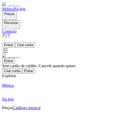
Música
Na loja
Preços
Recursos
Contacto
🇵🇹
Entrar
Criar conta
Entrar
Sem cartão de crédito. Cancele quando quiser.
Criar conta
Entrar
Explorar
Música
Na loja
Preços
Catálogo musical