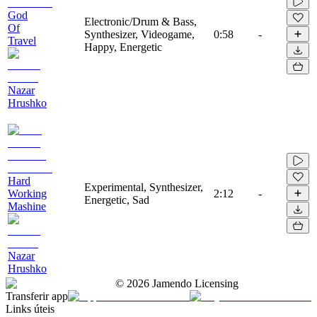
God
Electronic/Drum & Bass,
Of
Synthesizer, Videogame,
0:58
-
Travel
Happy, Energetic
Nazar
Hrushko
Hard
Experimental, Synthesizer,
Working
2:12
-
Energetic, Sad
Mashine
Nazar
Hrushko
©
2026
Jamendo Licensing
Transferir app
Links úteis