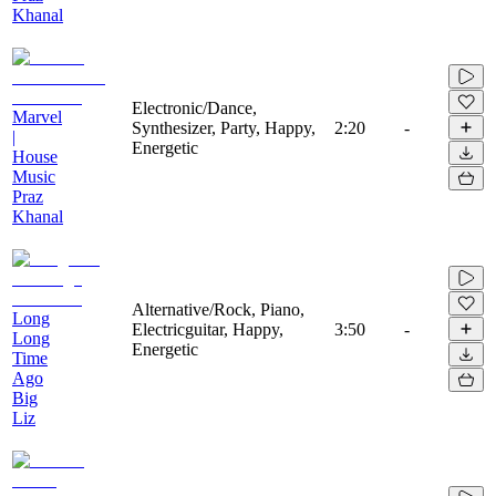
Khanal
Electronic/Dance,
Marvel
Synthesizer, Party, Happy,
2:20
-
|
Energetic
House
Music
Praz
Khanal
Alternative/Rock, Piano,
Long
Electricguitar, Happy,
3:50
-
Long
Energetic
Time
Ago
Big
Liz