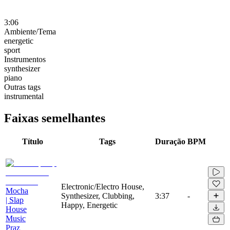
3:06
Ambiente/Tema
energetic
sport
Instrumentos
synthesizer
piano
Outras tags
instrumental
Faixas semelhantes
Título
Tags
Duração
BPM
Electronic/Electro House,
Mocha
Synthesizer, Clubbing,
3:37
-
| Slap
Happy, Energetic
House
Music
Praz