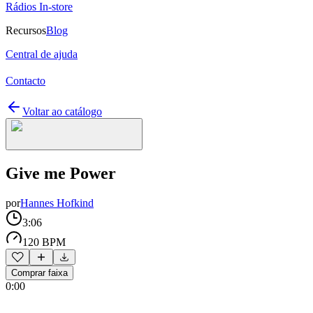
Rádios In-store
Recursos
Blog
Central de ajuda
Contacto
Voltar ao catálogo
Give me Power
por
Hannes Hofkind
3:06
120 BPM
Comprar faixa
0:00