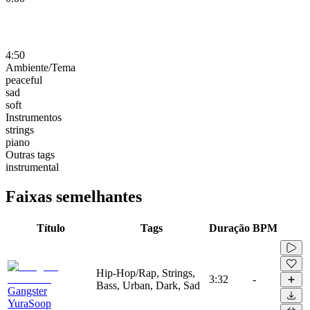
4:50
Ambiente/Tema
peaceful
sad
soft
Instrumentos
strings
piano
Outras tags
instrumental
Faixas semelhantes
Título
Tags
Duração
BPM
Hip-Hop/Rap, Strings,
3:32
-
Bass, Urban, Dark, Sad
Gangster
YuraSoop