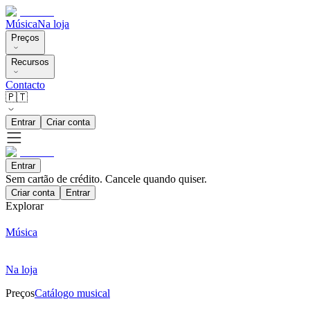
Música
Na loja
Preços
Recursos
Contacto
🇵🇹
Entrar
Criar conta
Entrar
Sem cartão de crédito. Cancele quando quiser.
Criar conta
Entrar
Explorar
Música
Na loja
Preços
Catálogo musical