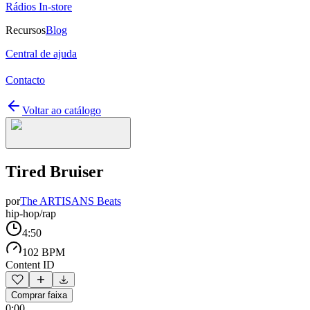
Rádios In-store
Recursos
Blog
Central de ajuda
Contacto
Voltar ao catálogo
Tired Bruiser
por
The ARTISANS Beats
hip-hop/rap
4:50
102 BPM
Content ID
Comprar faixa
0:00