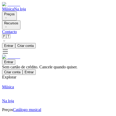
Música
Na loja
Preços
Recursos
Contacto
🇵🇹
Entrar
Criar conta
Entrar
Sem cartão de crédito. Cancele quando quiser.
Criar conta
Entrar
Explorar
Música
Na loja
Preços
Catálogo musical