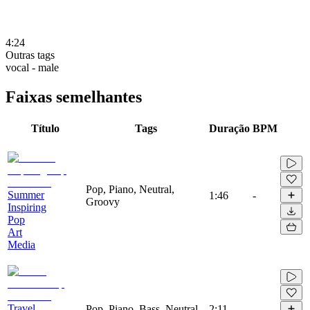
4:24
Outras tags
vocal - male
Faixas semelhantes
Título
Tags
Duração
BPM
Pop, Piano, Neutral,
Summer
1:46
-
Groovy
Inspiring
Pop
Art
Media
Travel
Pop, Piano, Bass, Neutral
2:11
-