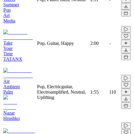
Summer
Pop
Art
Media
Take
Pop, Guitar, Happy
2:00
-
Your
Time
TATANX
Air
Ambient
Pop, Electricguitar,
Palm
Electroamplified, Neutral,
1:55
110
Uplifting
Nazar
Hrushko