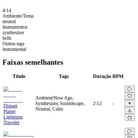
4:14
Ambiente/Tema
neutral
Instrumentos
synthesizer
bells
Outras tags
instrumental
Faixas semelhantes
Título
Tags
Duração
BPM
Ambient/New Age,
Synthesizer, Soundscape,
2:12
-
Distant
Neutral, Calm
Planet
Lightning
Traveler