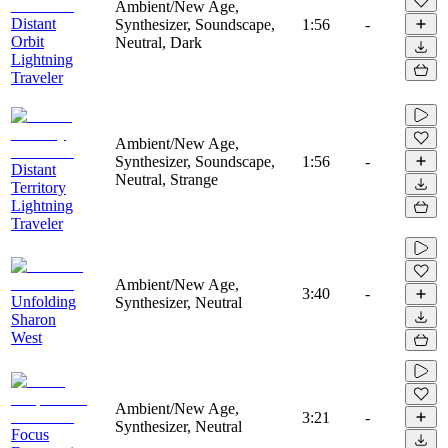
Ambient/New Age,
Distant
Synthesizer, Soundscape,
1:56
-
Orbit
Neutral, Dark
Lightning
Traveler
Ambient/New Age,
Synthesizer, Soundscape,
1:56
-
Distant
Neutral, Strange
Territory
Lightning
Traveler
Ambient/New Age,
3:40
-
Unfolding
Synthesizer, Neutral
Sharon
West
Ambient/New Age,
3:21
-
Synthesizer, Neutral
Focus