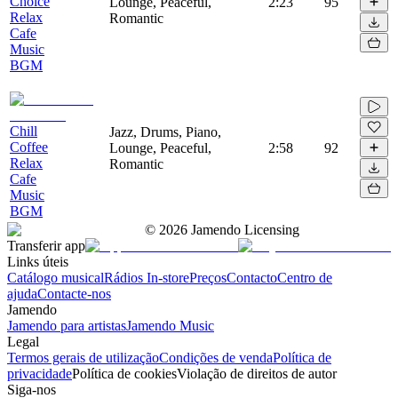
Choice
Lounge, Peaceful,
2:23
95
Relax
Romantic
Cafe
Music
BGM
Chill
Jazz, Drums, Piano,
Coffee
Lounge, Peaceful,
2:58
92
Relax
Romantic
Cafe
Music
BGM
©
2026
Jamendo Licensing
Transferir app
Links úteis
Catálogo musical
Rádios In-store
Preços
Contacto
Centro de
ajuda
Contacte-nos
Jamendo
Jamendo para artistas
Jamendo Music
Legal
Termos gerais de utilização
Condições de venda
Política de
privacidade
Política de cookies
Violação de direitos de autor
Siga-nos