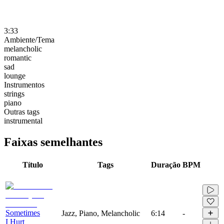
3:33
Ambiente/Tema
melancholic
romantic
sad
lounge
Instrumentos
strings
piano
Outras tags
instrumental
Faixas semelhantes
Título
Tags
Duração
BPM
Sometimes
Jazz, Piano, Melancholic
6:14
-
I Hurt