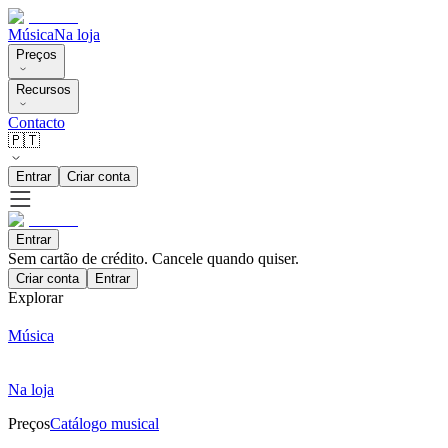
Música
Na loja
Preços
Recursos
Contacto
🇵🇹
Entrar
Criar conta
Entrar
Sem cartão de crédito. Cancele quando quiser.
Criar conta
Entrar
Explorar
Música
Na loja
Preços
Catálogo musical