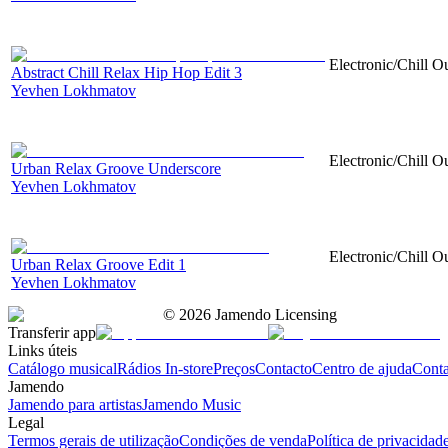
Electronic/Chill O
Abstract Chill Relax Hip Hop Edit 3
Yevhen Lokhmatov
Electronic/Chill Ou
Urban Relax Groove Underscore
Yevhen Lokhmatov
Electronic/Chill Ou
Urban Relax Groove Edit 1
Yevhen Lokhmatov
©
2026
Jamendo Licensing
Transferir app
Links úteis
Catálogo musical
Rádios In-store
Preços
Contacto
Centro de ajuda
Conta
Jamendo
Jamendo para artistas
Jamendo Music
Legal
Termos gerais de utilização
Condições de venda
Política de privacidad