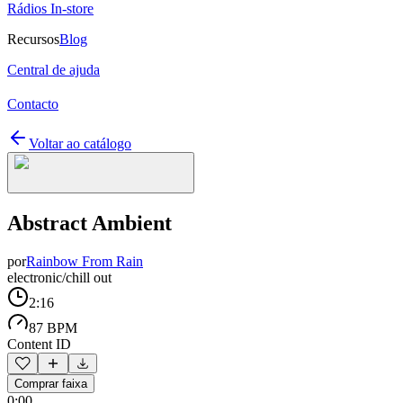
Rádios In-store
Recursos
Blog
Central de ajuda
Contacto
Voltar ao catálogo
Abstract Ambient
por
Rainbow From Rain
electronic/chill out
2:16
87 BPM
Content ID
Comprar faixa
0:00