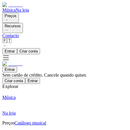
Música
Na loja
Preços
Recursos
Contacto
🇵🇹
Entrar
Criar conta
Entrar
Sem cartão de crédito. Cancele quando quiser.
Criar conta
Entrar
Explorar
Música
Na loja
Preços
Catálogo musical