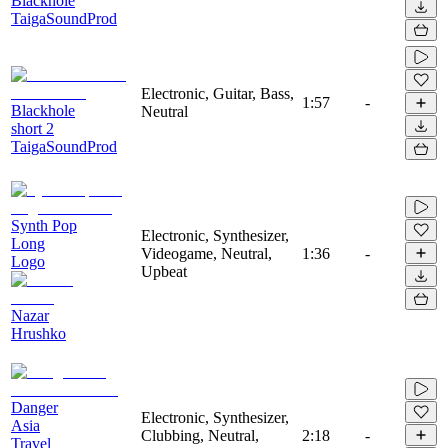
Blackhole
TaigaSoundProd
Electronic, Guitar, Bass,
1:57
-
Blackhole
Neutral
short 2
TaigaSoundProd
Synth Pop
Electronic, Synthesizer,
Long
Videogame, Neutral,
1:36
-
Logo
Upbeat
Nazar
Hrushko
Danger
Electronic, Synthesizer,
Asia
Clubbing, Neutral,
2:18
-
Travel