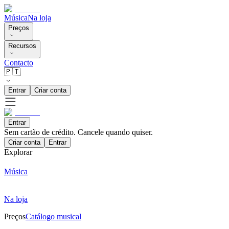
Música
Na loja
Preços
Recursos
Contacto
🇵🇹
Entrar
Criar conta
Entrar
Sem cartão de crédito. Cancele quando quiser.
Criar conta
Entrar
Explorar
Música
Na loja
Preços
Catálogo musical